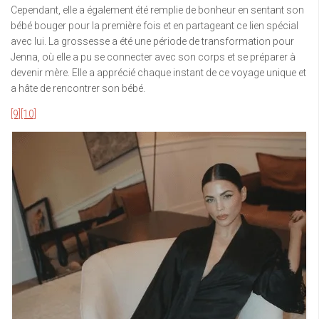
Cependant, elle a également été remplie de bonheur en sentant son
bébé bouger pour la première fois et en partageant ce lien spécial
avec lui. La grossesse a été une période de transformation pour
Jenna, où elle a pu se connecter avec son corps et se préparer à
devenir mère. Elle a apprécié chaque instant de ce voyage unique et
a hâte de rencontrer son bébé.
[9]
[10]