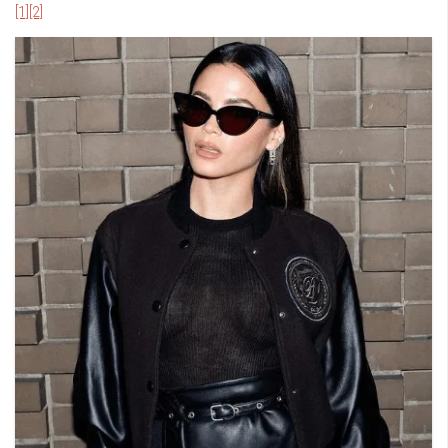
[1]
[2]