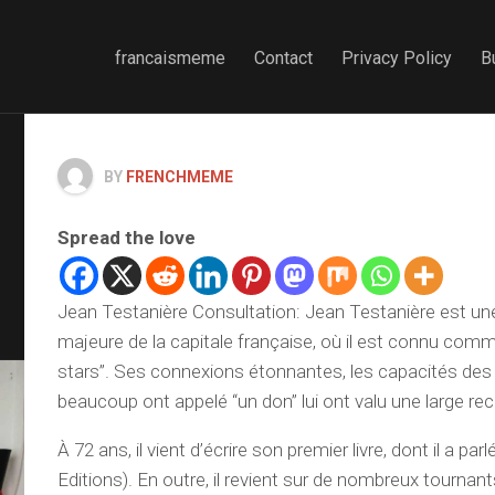
francaismeme
Contact
Privacy Policy
B
BY
FRENCHMEME
Spread the love
Jean Testanière Consultation: Jean Testanière est un
majeure de la capitale française, où il est connu co
stars”. Ses connexions étonnantes, les capacités des
beaucoup ont appelé “un don” lui ont valu une large r
À 72 ans, il vient d’écrire son premier livre, dont il a pa
Editions). En outre, il revient sur de nombreux tournant