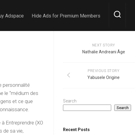
uy Adspace
Hide Ads for Premium Members
NEXT STORY
Nathalie Andreani Âge
PREVIOUS STORY
Yabusele Origine
e personnalité
mme le “médium des
 gens et ce que
Search
Search
econnaissance.
rlé à Entreprendre (XO
Recent Posts
s de sa vie,