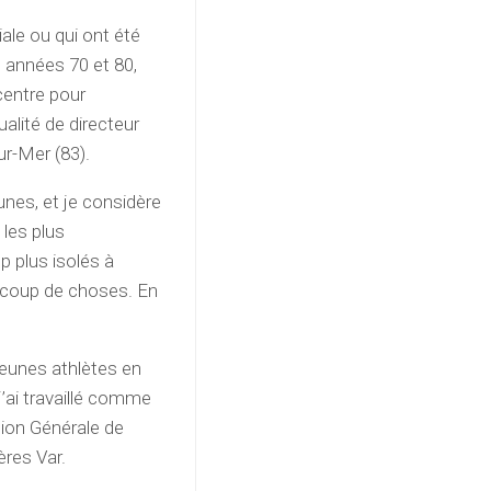
le ou qui ont été
 années 70 et 80,
centre pour
alité de directeur
ur-Mer (83).
eunes, et je considère
les plus
 plus isolés à
aucoup de choses. En
jeunes athlètes en
j’ai travaillé comme
tion Générale de
ères Var.