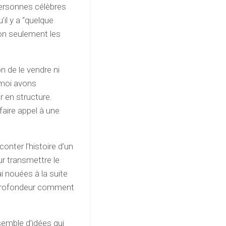
 personnes célèbres
’il y a “quelque
 non seulement les
on de le vendre ni
 moi avons
ur en structure.
 faire appel à une
onter l’histoire d’un
our transmettre le
ai nouées à la suite
en profondeur comment
semble d’idées qui