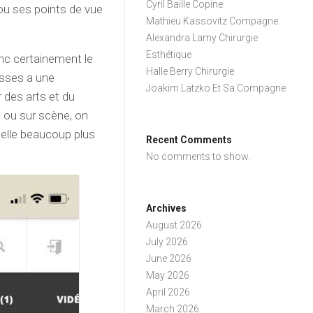
Cyril Baille Copine
ou ses points de vue
Mathieu Kassovitz Compagne
Alexandra Lamy Chirurgie
Esthétique
onc certainement le
Halle Berry Chirurgie
esses a une
Joakim Latzko Et Sa Compagne
r des arts et du
e ou sur scène, on
chelle beaucoup plus
Recent Comments
No comments to show.
Archives
August 2026
July 2026
June 2026
May 2026
April 2026
March 2026