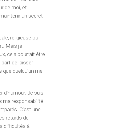
r de moi, et
maintenir un secret
le, religieuse ou
et. Mais je
x, cela pourrait être
part de laisser
nce que quelqu’un me
r d’humour. Je suis
us ma responsabilité
mparés. C’est une
es retards de
 difficultés à