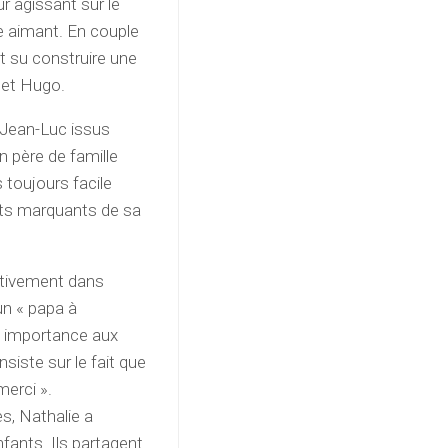
 agissant sur le
re aimant. En couple
nt su construire une
e et Hugo.
e Jean-Luc issus
un père de famille
 toujours facile
cts marquants de sa
tivement dans
un « papa à
de importance aux
nsiste sur le fait que
merci ».
s, Nathalie a
nfants. Ils partagent