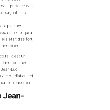
ment partager des
ssourçant ainsi
ucoup de ses
vec sa mère, qui a
lle était très fort,
a transmises.
cture ; c’est un
e dans tous ses
, Jean-Luc
rière médiatique et
er harmonieusement.
e Jean-