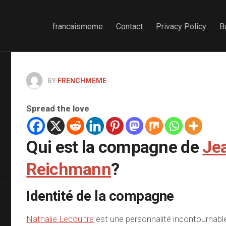
francaismeme
Contact
Privacy Policy
B
BY
FRENCHMEME
Spread the love
Qui est la compagne de
Je
Reichmann
?
Identité de la compagne
Nathalie Lecoultre
est une personnalité incontournable 