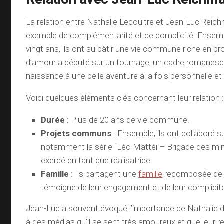
La relation entre Nathalie Lecoultre et Jean-Luc Reic
exemple de complémentarité et de complicité. Ensemb
vingt ans, ils ont su bâtir une vie commune riche en pro
d’amour a débuté sur un tournage, un cadre romanesq
naissance à une belle aventure à la fois personnelle et
Voici quelques éléments clés concernant leur relation 
Durée
: Plus de 20 ans de vie commune.
Projets communs
: Ensemble, ils ont collaboré su
notamment la série “Léo Mattéï – Brigade des min
exercé en tant que réalisatrice.
Famille
: Ils partagent une
famille
recomposée de s
témoigne de leur engagement et de leur complicité
Jean-Luc a souvent évoqué l’importance de Nathalie d
à des médias qu’il se sent très amoureux et que leur r