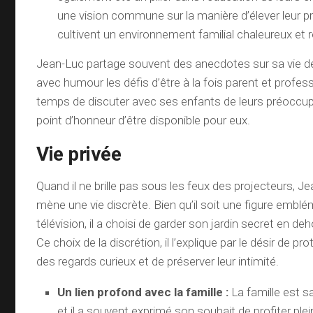
une vision commune sur la manière d’élever leur p
cultivent un environnement familial chaleureux et
Jean-Luc partage souvent des anecdotes sur sa vie de
avec humour les défis d’être à la fois parent et professi
temps de discuter avec ses enfants de leurs préoccupa
point d’honneur d’être disponible pour eux.
Vie privée
Quand il ne brille pas sous les feux des projecteurs,
mène une vie discrète. Bien qu’il soit une figure emblé
télévision, il a choisi de garder son jardin secret en deh
Ce choix de la discrétion, il l’explique par le désir de pro
des regards curieux et de préserver leur intimité.
Un lien profond avec la famille :
La famille est s
et il a souvent exprimé son souhait de profiter pl