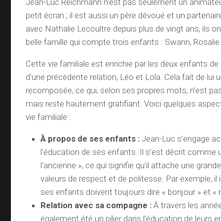
Jean-Luc Reichmann n’est pas seulement un animateur
petit écran ; il est aussi un père dévoué et un partenai
avec Nathalie Lecoultre depuis plus de vingt ans, ils o
belle famille qui compte trois enfants : Swann, Rosali
Cette vie familiale est enrichie par les deux enfants d
d’une précédente relation, Léo et Lola. Cela fait de lui 
recomposée, ce qui, selon ses propres mots, n’est pas
mais reste hautement gratifiant. Voici quelques aspe
vie familiale :
À propos de ses enfants :
Jean-Luc s’engage ac
l’éducation de ses enfants. Il s’est décrit comme 
l’ancienne », ce qui signifie qu’il attache une gran
valeurs de respect et de politesse. Par exemple, il i
ses enfants doivent toujours dire « bonjour » et « 
Relation avec sa compagne :
À travers les année
également été un pilier dans l’éducation de leurs e