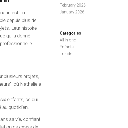
February 2026
hmann est un
January 2026
le depuis plus de
jets. Leur histoire
Categories
ue qui a donné
All in one
 professionnelle.
Enfants
Trends
:
r plusieurs projets,
eurs”, où Nathalie a
ix enfants, ce qui
 au quotidien.
ans sa vie, confiant
elation ne cesse de