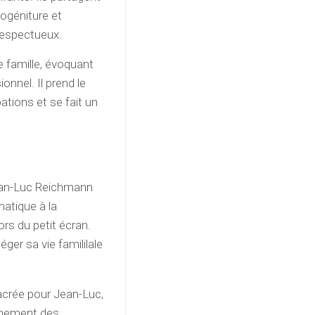
rogéniture et
 respectueux.
 famille, évoquant
onnel. Il prend le
tions et se fait un
 Jean-Luc Reichmann
matique à la
ors du petit écran.
téger sa vie famililale
acrée pour Jean-Luc,
einement des