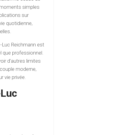
es moments simples
lications sur
vie quotidienne,
elles.
an-Luc Reichmann est
el que professionnel.
oir d’autres limites
n couple moderne,
r vie privée.
-Luc