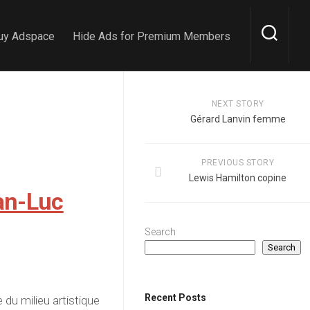
uy Adspace
Hide Ads for Premium Members
NEXT STORY
Gérard Lanvin femme
PREVIOUS STORY
Lewis Hamilton copine
an-Luc
Search
Search
Recent Posts
du milieu artistique