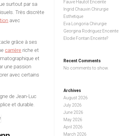
Fauve Hautot Enceinte
gue surtout par sa
Ingrid Chauvin Chirurgie
isuels. Très discrète
Esthetique
ation
avec
Eva Longoria Chirurgie
Georgina Rodriguez Enceinte
Elodie Fontan Enceinte?
tacle grâce à ses
une
carrière
riche et
nématographique et
Recent Comments
ar une passion
No comments to show.
borer avec certains
Archives
pagne de Jean-Luc
August 2026
lice et durable.
July 2026
June 2026
May 2026
April 2026
ann
March 2026