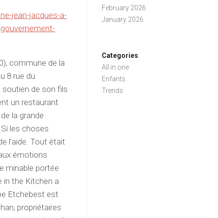
February 2026
ne-jean-jacques-a-
January 2026
u-gouvernement-
Categories
90), commune de la
All in one
au 8 rue du
Enfants
 soutien de son fils
Trends
nt un restaurant
 de la grande
 Si les choses
 l’aide. Tout était
 aux émotions
ue minable portée
 in the Kitchen a
ppe Etchebest est
han, propriétaires