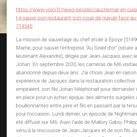
https://www.voici.fr/news-people/cauchemar-en-cuisi
t-il-sauve-son-restaurant-son-coup-de-gueule-face-a
714545
La mission de sauvetage du chef étoilé à Époye (514
Marne, pour sauver l’entreprise “Au Soleil d’or” (située 
lieutenant Alexandre), dirigée par Jean-Jacques avec le
Johan. En septembre 2020, les caméras de M6 visitaie
abandonné depuis deux ans. J’ai choisi Jean en raison
expérience de Jacques dans la restauration collective.
empiraient, son fils Johan téléphonait pour demander de
en place pour un échec épique, des aliments surgelés
bouillonnantes entre père et fils en passant par la ten
pour l’occasion. Lundi dernier, un épisode de Nightmare
été diffusé sur M6. Avec l’aide de Mallory Gabsi, Phili
venu à la rescousse de Jean-Jacques et de son fils Jo