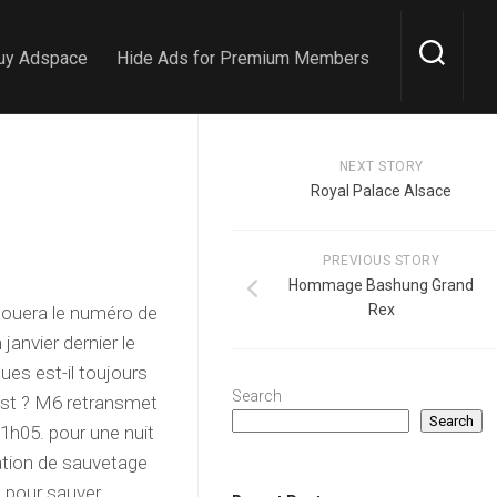
uy Adspace
Hide Ads for Premium Members
NEXT STORY
Royal Palace Alsace
PREVIOUS STORY
Hommage Bashung Grand
Rex
jouera le numéro de
janvier dernier le
es est-il toujours
Search
best ? M6 retransmet
Search
1h05. pour une nuit
ation de sauvetage
, pour sauver