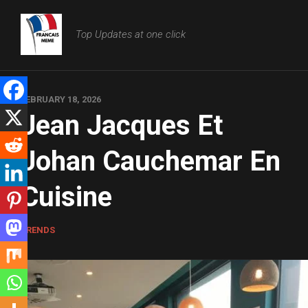
Skip
to
Top Updates at one click
content
FEBRUARY 18, 2026
Jean Jacques Et
Johan Cauchemar En
Cuisine
TRENDS