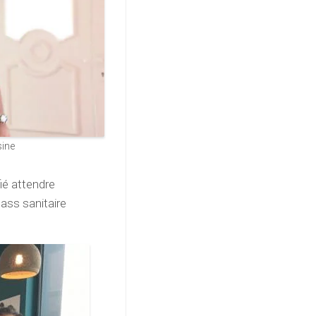
sine
fié attendre
ass sanitaire