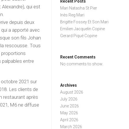
Recent Posts
t Alexandre), qui est
Mari Natasha St Pier
an.
Inès Reg Mari
érive depuis deux
Brigitte Fossey Et Son Mari
Emilien Jacquelin Copine
 qui a apporté avec
Gerard Piqué Copine
rsque son fils Johan
 à la rescousse. Tous
x proportions
Recent Comments
s palpables entre
No comments to show.
3 octobre 2021 sur
Archives
018. Les clients de
August 2026
n restaurant après
July 2026
2021, M6 ne diffuse
June 2026
May 2026
April 2026
March 2026