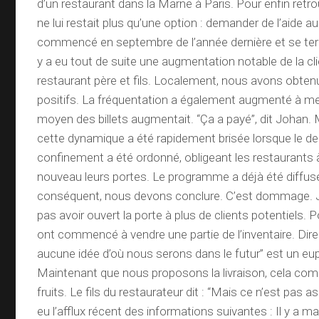
d’un restaurant dans la Marne à Paris. Pour enfin retrou
ne lui restait plus qu’une option : demander de l’aide a
commencé en septembre de l’année dernière et se ter
y a eu tout de suite une augmentation notable de la cli
restaurant père et fils. Localement, nous avons obten
positifs. La fréquentation a également augmenté à mes
moyen des billets augmentait. “Ça a payé”, dit Johan
cette dynamique a été rapidement brisée lorsque le d
confinement a été ordonné, obligeant les restaurants à 
nouveau leurs portes. Le programme a déjà été diffusé
conséquent, nous devons conclure. C’est dommage. J
pas avoir ouvert la porte à plus de clients potentiels. Po
ont commencé à vendre une partie de l’inventaire. Dir
aucune idée d’où nous serons dans le futur” est un 
Maintenant que nous proposons la livraison, cela co
fruits. Le fils du restaurateur dit : “Mais ce n’est pas ass
eu l’afflux récent des informations suivantes : Il y a 