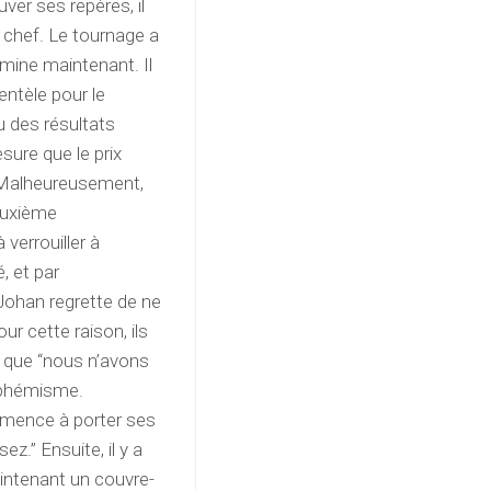
ver ses repères, il
u chef. Le tournage a
mine maintenant. Il
entèle pour le
u des résultats
ure que le prix
. Malheureusement,
euxième
verrouiller à
, et par
ohan regrette de ne
ur cette raison, ils
e que “nous n’avons
euphémisme.
mmence à porter ses
ez.” Ensuite, il y a
maintenant un couvre-