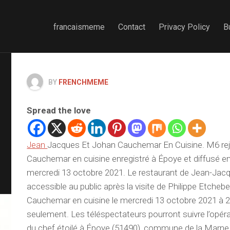
francaismeme
Contact
Privacy Policy
B
BY
FRENCHMEME
Spread the love
Jean
Jacques Et Johan Cauchemar En Cuisine. M6 re
Cauchemar en cuisine enregistré à Époye et diffusé en 
mercredi 13 octobre 2021. Le restaurant de Jean-Jacqu
accessible au public après la visite de Philippe Etche
Cauchemar en cuisine le mercredi 13 octobre 2021 à 2
seulement. Les téléspectateurs pourront suivre l’opér
du chef étoilé à Époye (51490), commune de la Marne