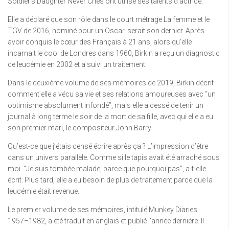
Soldier’s Daughter Never Cries ont utilisé ses talents d’actrice.
Elle a déclaré que son rôle dans le court métrage La femme et le
TGV de 2016, nominé pour un Oscar, serait son dernier. Après
avoir conquis le cœur des Français à 21 ans, alors qu’elle
incarnait le cool de Londres dans 1960, Birkin a reçu un diagnostic
de leucémie en 2002 et a suivi un traitement.
Dans le deuxième volume de ses mémoires de 2019, Birkin décrit
comment elle a vécu sa vie et ses relations amoureuses avec “un
optimisme absolument infondé”, mais elle a cessé de tenir un
journal à long terme le soir de la mort de sa fille, avec qui elle a eu
son premier mari, le compositeur John Barry.
Qu’est-ce que j’étais censé écrire après ça ? L’impression d’être
dans un univers parallèle. Comme si le tapis avait été arraché sous
moi. “Je suis tombée malade, parce que pourquoi pas”, a-t-elle
écrit. Plus tard, elle a eu besoin de plus de traitement parce que la
leucémie était revenue.
Le premier volume de ses mémoires, intitulé Munkey Diaries:
1957–1982, a été traduit en anglais et publié l’année dernière. Il