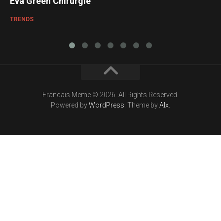
Eva Green Chirurgie
TRENDS
Francais Meme © 2026. All Rights Reserved.
Powered by
WordPress
. Theme by
Alx
.