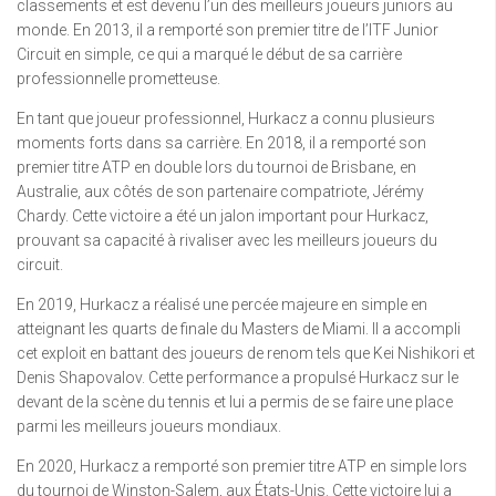
classements et est devenu l’un des meilleurs joueurs juniors au
monde. En 2013, il a remporté son premier titre de l’ITF Junior
Circuit en simple, ce qui a marqué le début de sa carrière
professionnelle prometteuse.
En tant que joueur professionnel, Hurkacz a connu plusieurs
moments forts dans sa carrière. En 2018, il a remporté son
premier titre ATP en double lors du tournoi de Brisbane, en
Australie, aux côtés de son partenaire compatriote, Jérémy
Chardy. Cette victoire a été un jalon important pour Hurkacz,
prouvant sa capacité à rivaliser avec les meilleurs joueurs du
circuit.
En 2019, Hurkacz a réalisé une percée majeure en simple en
atteignant les quarts de finale du Masters de Miami. Il a accompli
cet exploit en battant des joueurs de renom tels que Kei Nishikori et
Denis Shapovalov. Cette performance a propulsé Hurkacz sur le
devant de la scène du tennis et lui a permis de se faire une place
parmi les meilleurs joueurs mondiaux.
En 2020, Hurkacz a remporté son premier titre ATP en simple lors
du tournoi de Winston-Salem, aux États-Unis. Cette victoire lui a