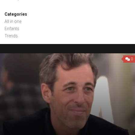
Categories
All in one
Enfants
Trends
0