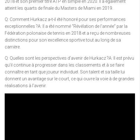
2018 et son premier titre ATP en simple en 2020. Il a également
atteint les quarts de finale du Masters de Miami en 2019.
Q: Comment Hurkacz a-t-il été honoré pour ses performances
exceptionnelles ?A: Il a été nommé “Révélation de l’année” par la
Fédération polonaise de tennis en 2018 et a reçu de nombreuses
distinctions pour son excellence sportive tout au long de sa
carrière.
Q: Quelles sont les perspectives d’avenir de Hurkacz ?A: Il est prévu
qu’il continue à progresser dans les classements et à se faire
connaître en tant que joueur individuel. Son talent et sa taille lui
donnent un avantage sur le court, ce qui ouvre la voie à de grandes
réalisations à l’avenir.