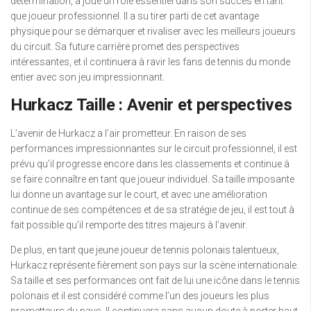
détermination, a joué un rôle essentiel dans son succès en tant
que joueur professionnel. Il a su tirer parti de cet avantage
physique pour se démarquer et rivaliser avec les meilleurs joueurs
du circuit. Sa future carrière promet des perspectives
intéressantes, et il continuera à ravir les fans de tennis du monde
entier avec son jeu impressionnant.
Hurkacz Taille : Avenir et perspectives
L’avenir de Hurkacz a l’air prometteur. En raison de ses
performances impressionnantes sur le circuit professionnel, il est
prévu qu’il progresse encore dans les classements et continue à
se faire connaître en tant que joueur individuel. Sa taille imposante
lui donne un avantage sur le court, et avec une amélioration
continue de ses compétences et de sa stratégie de jeu, il est tout à
fait possible qu’il remporte des titres majeurs à l’avenir.
De plus, en tant que jeune joueur de tennis polonais talentueux,
Hurkacz représente fièrement son pays sur la scène internationale.
Sa taille et ses performances ont fait de lui une icône dans le tennis
polonais et il est considéré comme l’un des joueurs les plus
prometteurs du pays. Il continuera sans aucun doute à porter haut