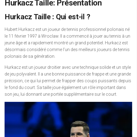
Hurkacz Taille: Présentation
Hurkacz Taille : Qui est-il ?
Hubert Hurkacz est un joueur de tennis professionnel polonais né
le 11 février 1997 à Wroclaw. Il a commencé à jouer au tennis à un
jeune âge et a rapidement montré un grand potentiel. Hurkacz est
désormais considéré comme l’un des meilleurs joueurs de tennis
polonais de sa génération.
Hurkacz est un joueur droitier avec une technique solide et un style
de jeu polyvalent. Il a une bonne puissance de frappe et une grande
précision, ce qui lui permet de frapper des coups puissants depuis
le fond du court. Sa taille joue également un rôle important dans
son jeu, lui donnant une portée supplémentaire sur le court.