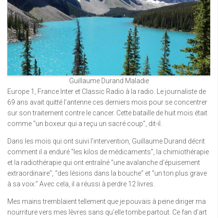
Guillaume Durand Maladie
Europe 1, France Inter et Classic Radio à la radio. Le journaliste de
69 ans avait quitté l’antenne ces derniers mois pour se concentrer
sur son traitement contre le cancer. Cette bataille de huit mois était
comme “un boxeur qui a reçu un sacré coup”, dit-il.
Dans les mois qui ont suivi l’intervention, Guillaume Durand décrit
comment il a enduré “les kilos de médicaments”, la chimiothérapie
et la radiothérapie qui ont entraîné “une avalanche d’épuisement
extraordinaire”, “des lésions dans la bouche” et “un ton plus grave
à sa voix.” Avec cela, il a réussi à perdre 12 livres.
Mes mains tremblaient tellement que je pouvais à peine diriger ma
nourriture vers mes lèvres sans qu’elle tombe partout. Ce fan d’art