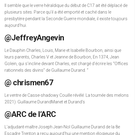
Il semble que le verre héraldique du début de C17 ait été déplacé de
plusieurs sites. Parce qu’il a été emporté et caché dans le
presbytère pendant la Seconde Guerre mondiale, il existe toujours
aujourd’hui.
@JeffreyAngevin
Le Dauphin Charles, Louis, Marie et Isabelle Bourbon, ainsi que
leurs parents, Charles V et Jeanne de Bourbon, En 1374, Jean
Golein, qui s’incline devant Charles, est chargé d’écrire les “Offices
rationnels des divins” de Guillaume Durand. “
@ chrismen67
Le ventre de Casse-shadowy Couille révélé. La tournée des melons
2021). Guillaume DurandManet et Durand’s
@ARC de l’ARC
L’adjudant-maître Joseph Jean-Nol Guillaume Durand de la 8e
Escadre Trenton a reçu aujourd’hui une mention élogieuse du