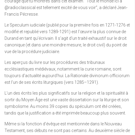
courage que tu montres dans cet examen. “Tout le monde ici à
@radioclassical est tellement excité de vous voir”, a déclaré Jean-
Francis Pécresse.
Le Speculum iudiciale (publié pour la première fois en 1271-1276 et
modifié et republié vers 1289-1291) est l’œuvre la plus connue de
Durand en tant qu’écrivain. Il s’agit d’un traité exhaustif sur le droit
canonique (et dans une moindre mesure, le droit civil) du point de
vue de la procédure judiciaire.
Les aperçus du livre sur les procédures des tribunaux
ecclésiastiques médiévaux, notamment la curie romaine, sont
toujours d’actualité aujourd’hui. La Rationale divinorum officiorum
est l’un de ses écrits liturgiques (vers 1285–1291).
L’un des écrits les plus significatifs sur la religion et la spiritualité à
sortir du Moyen Âge est une vaste dissertation sur la liturgie et son
symbolisme. Au moins 39 copies du spéculum ont été créées,
tandis que la justification a été imprimée beaucoup plus souvent.
Même si la fonction d’évêque est mentionnée dans le Nouveau
Testament, ses débuts ne sont pas certains. Au deuxième siècle de