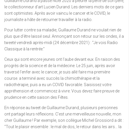
Guillaume Durand a passé Noël 2020 à pleurer la perte de son père,
le collectionneur d’art Lucien Durand. Les derniers mots de ce gars
sont optimistes. Après avoir vaincu le cancer et le COVID, le
journaliste a hâte de retourner travailler à la radio.
Pour lutter contre sa maladie, Guillaume Durand ne voulait rien de
plus que d’être laissé seul. Annonçant son retour sur les ondes, il a
tweeté vendredi après-midi (24 décembre 2021) : “Je vois Radio
Classique à la rentrée.”
Ceux qui sont encore jeunes ont l’aube devant eux. En raison des
progrès de la science et de la médecine. Le 25 juin, après avoir
traversé l’enfer avec le cancer, je suis allé faire ma première
course. a terminé avec succès la chimiothérapie et la
radiothérapie, puis a eu un COVID favorable. Saisissez votre
appréhension et commencez à vivre. Vous devez faire preuve de
prudence en cette saison des Fêtes.
En réponse au tweet de Guillaume Durand, plusieurs personnes
ont partagé leurs réflexions. C’est une merveilleuse nouvelle, mon
cher Guillaume ! Par exemple, son collègue Michel Grossiord a dit :
“Tout le plaisir ensemble : le mal de dos, le retour dans les airs… la