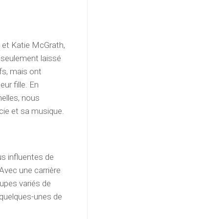
 et Katie McGrath,
 seulement laissé
fs, mais ont
ur fille. En
nelles, nous
cie et sa musique.
us influentes de
 Avec une carrière
oupes variés de
i quelques-unes de