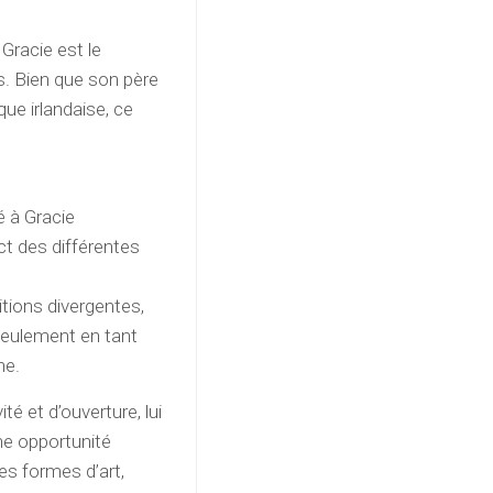
Gracie est le
. Bien que son père
que irlandaise, ce
é à Gracie
ct des différentes
tions divergentes,
seulement en tant
ne.
té et d’ouverture, lui
une opportunité
es formes d’art,