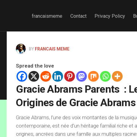
francaismeme
Contact
Privacy Policy
B
BY
FRANCAIS MEME
Spread the love
Gracie Abrams Parents : L
Origines de Gracie Abrams
Gracie Abrams, l’une des voix montantes de la musiq
contemporaine, est née d’un héritage familial riche et a
origines, ancrées dans une famille aux multiples racines