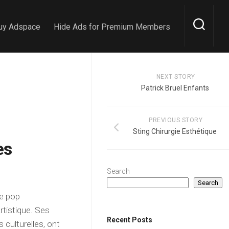
uy Adspace
Hide Ads for Premium Members
NEXT STORY
Patrick Bruel Enfants
PREVIOUS STORY
Sting Chirurgie Esthétique
es
Search
Search
ue pop
rtistique. Ses
Recent Posts
 culturelles, ont