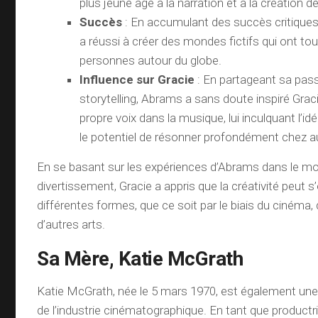
plus jeune âge à la narration et à la création d
Succès
: En accumulant des succès critiques
a réussi à créer des mondes fictifs qui ont to
personnes autour du globe.
Influence sur Gracie
: En partageant sa pass
storytelling, Abrams a sans doute inspiré Grac
propre voix dans la musique, lui inculquant l’id
le potentiel de résonner profondément chez au
En se basant sur les expériences d’Abrams dans le m
divertissement, Gracie a appris que la créativité peut 
différentes formes, que ce soit par le biais du cinéma,
d’autres arts.
Sa Mère, Katie McGrath
Katie McGrath, née le 5 mars 1970, est également un
de l’industrie cinématographique. En tant que productri