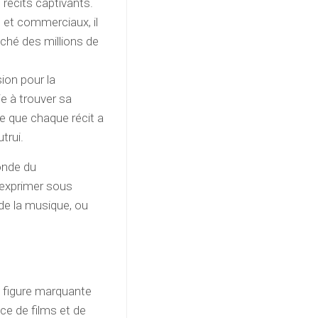
e récits captivants.
 et commerciaux, il
uché des millions de
ion pour la
ie à trouver sa
ée que chaque récit a
trui.
onde du
s’exprimer sous
 de la musique, ou
e figure marquante
ce de films et de