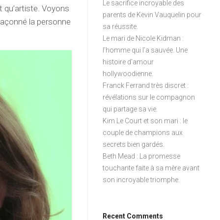
Le sacrifice incroyable des
 qu’artiste. Voyons
parents de Kevin Vauquelin pour
 façonné la personne
sa réussite.
Le mari de Nicole Kidman :
l’homme qui l’a sauvée. Une
histoire d’amour
hollywoodienne.
Franck Ferrand très discret :
révélations sur le compagnon
qui partage sa vie.
Kim Le Court et son mari : le
couple de champions aux
secrets bien gardés.
Beth Mead : La promesse
touchante faite à sa mère avant
son incroyable triomphe.
Recent Comments