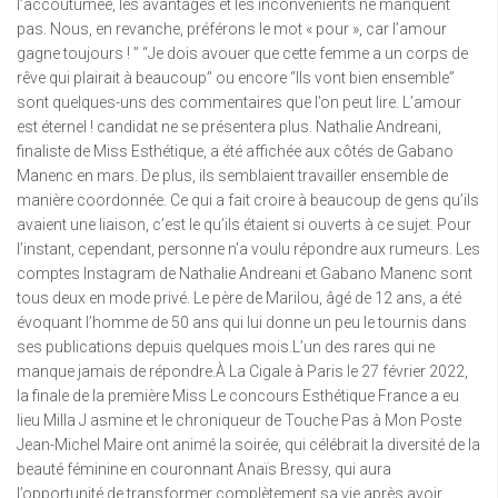
l’accoutumée, les avantages et les inconvénients ne manquent
pas. Nous, en revanche, préférons le mot « pour », car l’amour
gagne toujours ! ” “Je dois avouer que cette femme a un corps de
rêve qui plairait à beaucoup” ou encore “Ils vont bien ensemble”
sont quelques-uns des commentaires que l’on peut lire. L’amour
est éternel ! candidat ne se présentera plus. Nathalie Andreani,
finaliste de Miss Esthétique, a été affichée aux côtés de Gabano
Manenc en mars. De plus, ils semblaient travailler ensemble de
manière coordonnée. Ce qui a fait croire à beaucoup de gens qu’ils
avaient une liaison, c’est le qu’ils étaient si ouverts à ce sujet. Pour
l’instant, cependant, personne n’a voulu répondre aux rumeurs. Les
comptes Instagram de Nathalie Andreani et Gabano Manenc sont
tous deux en mode privé. Le père de Marilou, âgé de 12 ans, a été
évoquant l’homme de 50 ans qui lui donne un peu le tournis dans
ses publications depuis quelques mois.L’un des rares qui ne
manque jamais de répondre.À La Cigale à Paris le 27 février 2022,
la finale de la première Miss Le concours Esthétique France a eu
lieu Milla J asmine et le chroniqueur de Touche Pas à Mon Poste
Jean-Michel Maire ont animé la soirée, qui célébrait la diversité de la
beauté féminine en couronnant Anaïs Bressy, qui aura
l’opportunité de transformer complètement sa vie après avoir