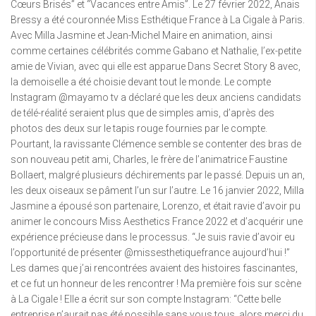
Cœurs Brisés” et “Vacances entre Amis”. Le 27 février 2022, Anais
Bressy a été couronnée Miss Esthétique France à La Cigale à Paris.
Avec Milla Jasmine et Jean-Michel Maire en animation, ainsi
comme certaines célébrités comme Gabano et Nathalie, l’ex-petite
amie de Vivian, avec qui elle est apparue Dans Secret Story 8 avec,
la demoiselle a été choisie devant tout le monde. Le compte
Instagram @mayamo tv a déclaré que les deux anciens candidats
de télé-réalité seraient plus que de simples amis, d’après des
photos des deux sur le tapis rouge fournies par le compte.
Pourtant, la ravissante Clémence semble se contenter des bras de
son nouveau petit ami, Charles, le frère de l’animatrice Faustine
Bollaert, malgré plusieurs déchirements par le passé. Depuis un an,
les deux oiseaux se pâment l’un sur l’autre. Le 16 janvier 2022, Milla
Jasmine a épousé son partenaire, Lorenzo, et était ravie d’avoir pu
animer le concours Miss Aesthetics France 2022 et d’acquérir une
expérience précieuse dans le processus. “Je suis ravie d’avoir eu
l’opportunité de présenter @missesthetiquefrance aujourd’hui !”
Les dames que j’ai rencontrées avaient des histoires fascinantes,
et ce fut un honneur de les rencontrer ! Ma première fois sur scène
à La Cigale ! Elle a écrit sur son compte Instagram: “Cette belle
entreprise n’aurait pas été possible sans vous tous, alors merci du