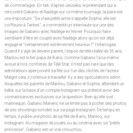
de commérages. En fait, d’après Jesseka, le prétendant qui a
rencontré Gabano et Nadège sur ce même tournage, la paire est
une imposture. “Sa vraie petite amie s’appelle Sophie, elle est
coiffeuse à Tarbes”, a commenté un internaute sur une des
images de Gabano avec Nadège en février. Pourquoi faire
semblant d’être en couple avec Nadège alors qu’on est déjà
engagé et “certainement extrêmement heureux ?” l’interrogea.
Quand il s’agit de devenir parent, l’espoir de télé-réalité de 35 ans
Marilou est le fier papa de 8 ans. Comme Gabano l’a lui-même
avoué à nos confrères de Télé-Star, il n’est pas rare que des
admirateurs aperçoivent sa fille sur l’un des clichés de l’acteur.
Malgré cela, il continue à travailler. Il y a des spéculations selon
lesquelles les parents de Marilou, Gabano et Sophie, attendent un
bébé, sur la base d’un compte Instagram qui prétend avoir des
connaissances exclusives sur la question. Bien qu’elle soit
mannequin, Gabano Manenc ne se limite pas à poster des photos
de ses shootings torrides sur sa page Instagram. De temps en
temps, il publie une photo de sa fille de 8 ans, Marilou, sur
Instagram. Au magasin de jouets ou au cinéma avec sa “petite
princesse”, Gabano est un vrai chouchou.