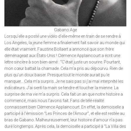
Gabano Age
Lorsqu’elle a posté une vidéo d’elle-même en train de se rendre à
Los Angeles, la jeune femme a finalement fait savoir au monde qui
elle était vraiment. Faustine Bollaert a annoncé que son frère
déménageait aux États-Unis ! Clémence Applaincourt a écrit une
lettre sincère à son bien-aimé : “C’était juste un sourire. Pourtant,
mon cœur battait la chamade. Cela m’a pris au dépourvu. Rien de
plus qu’un doux baiser. Presque tout le monde aurait pu le
manquer… Cela m’a surpris. Je ne sais pas si j’ai mal interprété les
indicateurs. J’ai senti ta main se tendre et toucher la mienne. La
surprise de ma vie m’a surpris. Cela fait un an que notre histoire a
commencé, mais nous l’avons fait. Fans de télé-réalité
connaissent bien Clémence Applaincourt. En effet, la demoiselle a
participé à l’émission “Les Princes de l’Amour”, et elle est restée au
bras de Gabano. Malheureusement, leur histoire d’amour n’a pas
duré longtemps. Après cela, la demoiselle a participé à “La Villa des