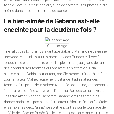
fond du cœur”, a-t-elle déclaré, avec de nombreuses photos d’elle-
même dans une superbe robe de soirée.
La bien-aimée de Gabano est-elle
enceinte pour la deuxième fois ?
Gabano Age
Il ne fallut pas longtemps avant que Gabano Manenc ne devienne
une vedette parmi les autres membres des Princes of Love 3
lorsqu’il a été rendu public en 2015. pleinement, au grand désarroi
des nombreuses femmes qui ont attiré son attention. Cela
n’arrêtera pas Gabin pour autant, car Clémence a réussi à se faire
tourner la tête. Malheureusement, cet ardent admirateur des
femmes fera partie de la saison 4 l’année prochaine, annonçant la
fin de la relation. Viola Lawrens, Karisma Paredes, Julia Lawrens
Jesseka Amar, Nadège Lacroix et Gabano ont rassemblé les
dames mais n’ont pas pu les faire atterrir. Alors même qu’ils étaient
ensemble, les deux “amis” se sont rencontrés sur le tournage de
La Villa des Coeurs Brisés 3 et les réseaux sociaux ont été remplis