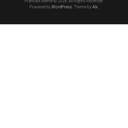
Francais Meme © 2026. All Rights Reserved.
Powered by
WordPress
. Theme by
Alx
.