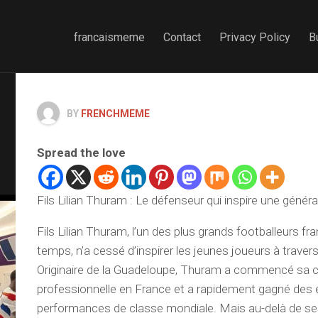
francaismeme
Contact
Privacy Policy
B
BY
FRENCHMEME
Spread the love
Fils Lilian Thuram : Le défenseur qui inspire une génér
Fils Lilian Thuram, l’un des plus grands footballeurs fr
temps, n’a cessé d’inspirer les jeunes joueurs à traver
Originaire de la Guadeloupe, Thuram a commencé sa c
professionnelle en France et a rapidement gagné des 
performances de classe mondiale. Mais au-delà de ses 