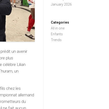
January 2026
Categories
All in one
Enfants
Trends
prédit un avenir
ore plus
e célèbre Lilian
 Thuram, un
fils chez les
ampionnat allemand
prometteurs du
l ne fait aucun