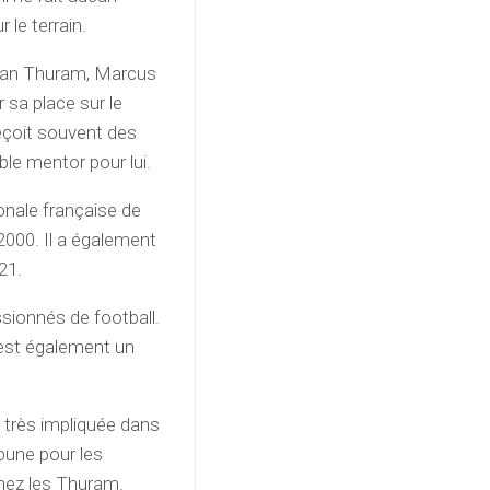
le terrain.
Lilian Thuram, Marcus
 sa place sur le
 reçoit souvent des
ble mentor pour lui.
onale française de
2000. Il a également
21.
ssionnés de football.
 est également un
très impliquée dans
ibune pour les
chez les Thuram.