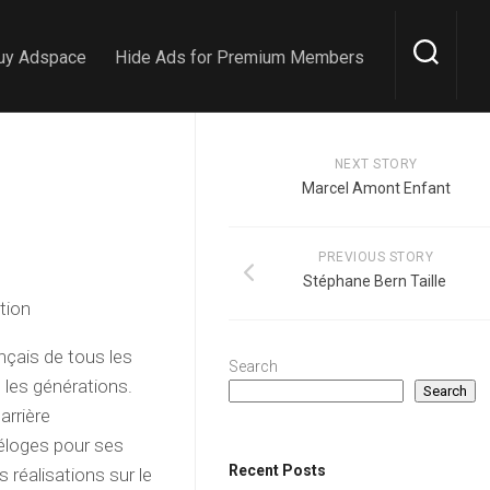
uy Adspace
Hide Ads for Premium Members
NEXT STORY
Marcel Amont Enfant
PREVIOUS STORY
Stéphane Bern Taille
ation
ançais de tous les
Search
s les générations.
Search
arrière
éloges pour ses
Recent Posts
réalisations sur le