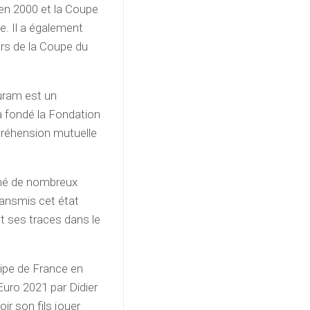
 en 2000 et la Coupe
e. Il a également
lors de la Coupe du
huram est un
 a fondé la Fondation
préhension mutuelle
onné de nombreux
ransmis cet état
nt ses traces dans le
uipe de France en
’Euro 2021 par Didier
r son fils jouer