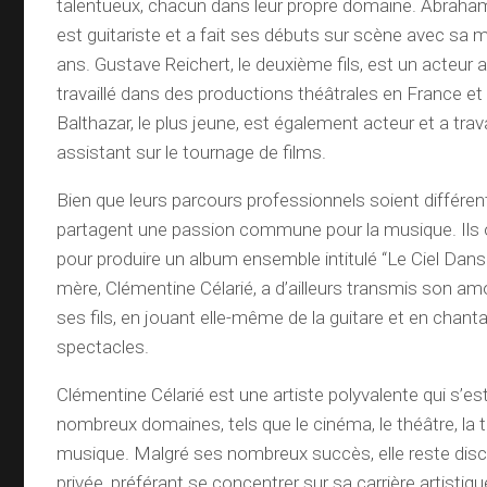
talentueux, chacun dans leur propre domaine. Abraham Di
est guitariste et a fait ses débuts sur scène avec sa m
ans. Gustave Reichert, le deuxième fils, est un acteur 
travaillé dans des productions théâtrales en France et à
Balthazar, le plus jeune, est également acteur et a tr
assistant sur le tournage de films.
Bien que leurs parcours professionnels soient différents
partagent une passion commune pour la musique. Ils
pour produire un album ensemble intitulé “Le Ciel Dans
mère, Clémentine Célarié, a d’ailleurs transmis son am
ses fils, en jouant elle-même de la guitare et en chant
spectacles.
Clémentine Célarié est une artiste polyvalente qui s’est
nombreux domaines, tels que le cinéma, le théâtre, la té
musique. Malgré ses nombreux succès, elle reste discr
privée, préférant se concentrer sur sa carrière artistiqu