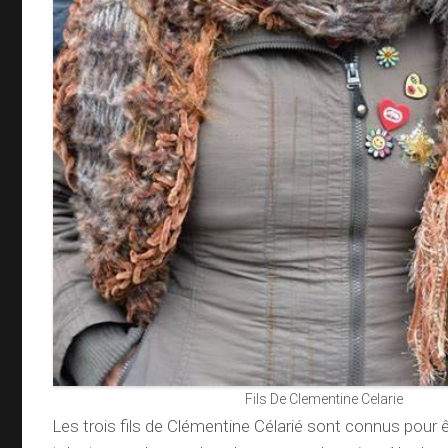
Fils De Clementine Celarie
Les trois fils de Clémentine Célarié sont connus pour ê