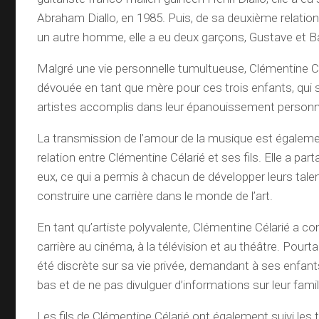
Abraham Diallo, en 1985. Puis, de sa deuxième relati
un autre homme, elle a eu deux garçons, Gustave et Ba
Malgré une vie personnelle tumultueuse, Clémentine Cé
dévouée en tant que mère pour ces trois enfants, qui 
artistes accomplis dans leur épanouissement personne
La transmission de l’amour de la musique est égaleme
relation entre Clémentine Célarié et ses fils. Elle a pa
eux, ce qui a permis à chacun de développer leurs tale
construire une carrière dans le monde de l’art.
En tant qu’artiste polyvalente, Clémentine Célarié a c
carrière au cinéma, à la télévision et au théâtre. Pourta
été discrète sur sa vie privée, demandant à ses enfants
bas et de ne pas divulguer d’informations sur leur famil
Les fils de Clémentine Célarié ont également suivi les 