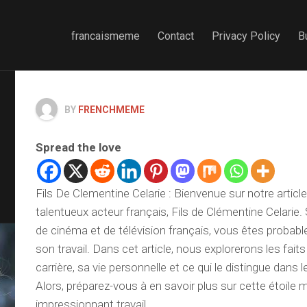
francaismeme
Contact
Privacy Policy
B
BY
FRENCHMEME
Spread the love
Fils De Clementine Celarie : Bienvenue sur notre article
talentueux acteur français, Fils de Clémentine Celarie.
de cinéma et de télévision français, vous êtes proba
son travail. Dans cet article, nous explorerons les faits
carrière, sa vie personnelle et ce qui le distingue dans
Alors, préparez-vous à en savoir plus sur cette étoile
impressionnant travail.