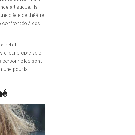
de artistique. Ils
 une pièce de théâtre
ée confrontée à des
onnel et
ivre leur propre voie
res personnelles sont
mune pour la
né