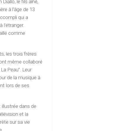
allo, le fils aîné,
ère à l’âge de 13
accompli qui a
 l’étranger.
availlé comme
, les trois frères
 ont même collaboré
 La Peau”. Leur
our de la musique à
ant lors de ses
 illustrée dans de
lévision et la
ète sur sa vie
e.