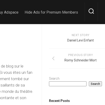
uy Adspace
Hide Ads for Premium Members
NEXT STORY
Daniel Levi Enfant
PREVIOUS STORY
Romy Schneider Mort
 de blog sur le
 Si vous êtes un fan
blement tombé sur
Search
Search
 saillants de sa
 le monde du théâtre.
 montante et son
Recent Posts