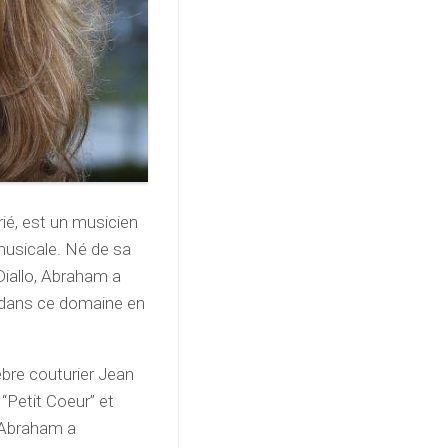
rié, est un musicien
 musicale. Né de sa
Diallo, Abraham a
é dans ce domaine en
èbre couturier Jean
 “Petit Coeur” et
, Abraham a