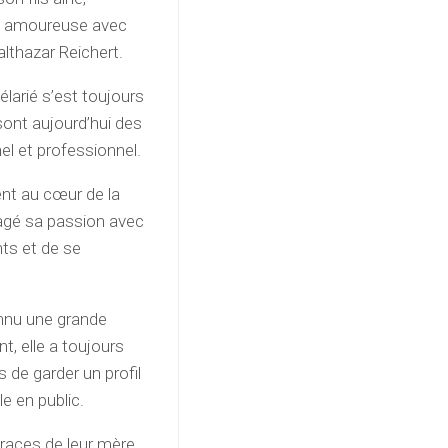
on amoureuse avec
lthazar Reichert.
larié s’est toujours
sont aujourd’hui des
l et professionnel.
nt au cœur de la
rtagé sa passion avec
nts et de se
onnu une grande
nt, elle a toujours
 de garder un profil
le en public.
traces de leur mère,