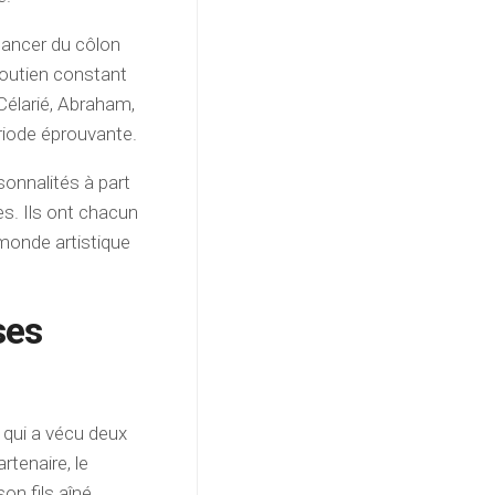
cancer du côlon
 soutien constant
 Célarié, Abraham,
ériode éprouvante.
sonnalités à part
s. Ils ont chacun
 monde artistique
ses
 qui a vécu deux
tenaire, le
on fils aîné,