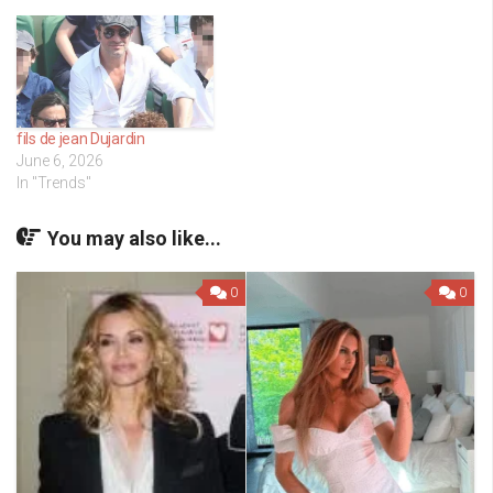
fils de jean Dujardin
June 6, 2026
In "Trends"
You may also like...
0
0