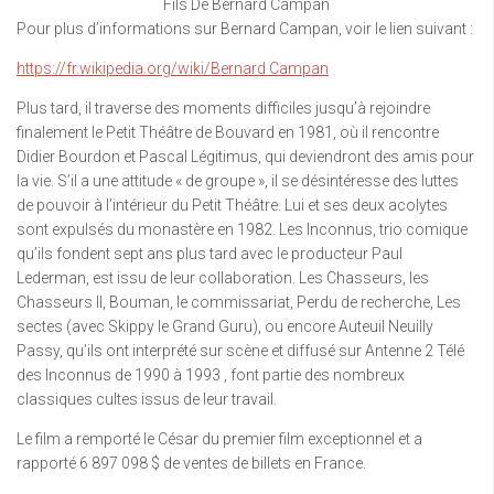
Fils De Bernard Campan
Pour plus d’informations sur Bernard Campan, voir le lien suivant :
https://fr.wikipedia.org/wiki/Bernard Campan
Plus tard, il traverse des moments difficiles jusqu’à rejoindre
finalement le Petit Théâtre de Bouvard en 1981, où il rencontre
Didier Bourdon et Pascal Légitimus, qui deviendront des amis pour
la vie. S’il a une attitude « de groupe », il se désintéresse des luttes
de pouvoir à l’intérieur du Petit Théâtre. Lui et ses deux acolytes
sont expulsés du monastère en 1982. Les Inconnus, trio comique
qu’ils fondent sept ans plus tard avec le producteur Paul
Lederman, est issu de leur collaboration. Les Chasseurs, les
Chasseurs II, Bouman, le commissariat, Perdu de recherche, Les
sectes (avec Skippy le Grand Guru), ou encore Auteuil Neuilly
Passy, ​​qu’ils ont interprété sur scène et diffusé sur Antenne 2 Télé
des Inconnus de 1990 à 1993 , font partie des nombreux
classiques cultes issus de leur travail.
Le film a remporté le César du premier film exceptionnel et a
rapporté 6 897 098 $ de ventes de billets en France.