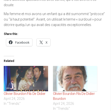
douée.
Ma femme et moi avons un enfant qui a été surnommé “précoce”
ou “à haut potentiel”. Avant, on utilisait le terme « surdoué » pour
décrire quelqu’un qui avait des capacités exceptionnelles.
Share this:
Facebook
X
Related
Olivier Bourdon Fils De Didier
Olivier Bourdon Fils De Didier
April 24, 2026
Bourdon
In "Trends"
April 24, 2026
In "Trends"