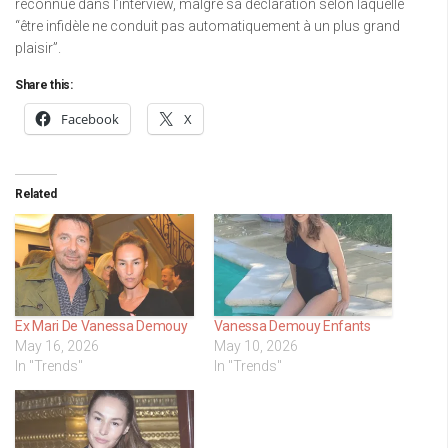
reconnue dans l’interview, malgré sa déclaration selon laquelle
“être infidèle ne conduit pas automatiquement à un plus grand
plaisir”.
Share this:
Facebook
X
Related
Ex Mari De Vanessa Demouy
Vanessa Demouy Enfants
May 16, 2026
May 10, 2026
In "Trends"
In "Trends"