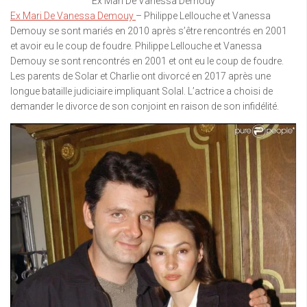
Ex Mari De Vanessa Demouy
Ex Mari De Vanessa Demouy
– Philippe Lellouche et Vanessa
Demouy se sont mariés en 2010 après s’être rencontrés en 2001
et avoir eu le coup de foudre. Philippe Lellouche et Vanessa
Demouy se sont rencontrés en 2001 et ont eu le coup de foudre.
Les parents de Solar et Charlie ont divorcé en 2017 après une
longue bataille judiciaire impliquant Solal. L’actrice a choisi de
demander le divorce de son conjoint en raison de son infidélité.