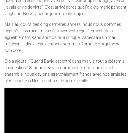
quelqu’un d’exceptionnel avec qui j’ai beaucoup échangé, avec qui
j’avais envie de vivre.” C’est arrivé après que j’aie été marié pendant
vingt ans. Nous y avons joué un rôle majeur.
Mais au cours des cinq dernières années, nous nous sommes
séparés lentement mais définitivement, régulièrement mais
agréablement, sans animosité ni critique. Vanessa a un mari
médecin et deux beaux enfants nommés Romane et Agathe de
son côté.
Elle a ajouté : “Quand David est entré dans ma vie, tout a été remis
en question.” Si nous devions commencer quoi que ce soit
ensemble, nous devions être totalement francs avec nos amis les
plus proches et les membres de notre famille.