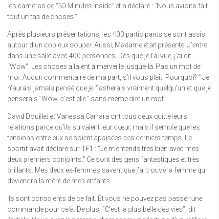
les caméras de “50 Minutes Inside” et a déclaré : “Nous avions fait
tout un tas de choses.”
Après plusieurs présentations, les 400 participants se sont assis
autour d’un copieux souper. Aussi, Madame était présente. J’entre
dans une salle avec 400 personnes. Dès que je l’ai vue, j’ai dit
“Wow”. Les choses allaient à merveille jusque-là. Pas un mot de
moi. Aucun commentaire de ma part, s’il vous plaît. Pourquoi? ” Je
n’aurais jamais pensé que je flasherais vraiment quelqu’un et que je
penserais “Wow, c’est elle.” sans même dire un mot.
David Douillet et Vanessa Carrara ont tous deux quitté leurs
relations parce qu’ils suivaient leur cœur, mais il semble que les
tensions entre eux se soient apaisées ces derniers temps. Le
sportif avait déclaré sur TF1 : “Je m’entends très bien avec mes
deux premiers conjoints.” Ce sont des gens fantastiques et très
brillants. Mes deux ex-femmes savent que j’ai trouvé la femme qui
deviendra la mère de mes enfants.
Ils sont conscients de ce fait. Et vous ne pouvez pas passer une
commande pour cela. De plus, “C’est la plus belle des vies”, dit