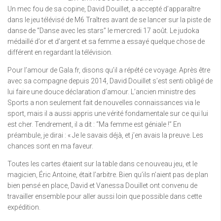
Un mec fou de sa copine, David Douillet, a accepté d’apparaître
dans le jeu télévisé de M6 Traîtres avant de se lancer sur la piste de
danse de “Danse avec les stars” le mercredi 17 août. Le judoka
médaillé d’or et d’argent et sa femme a essayé quelque chose de
différent en regardant la télévision.
Pour l’amour de Gala.fr, disons qu’il a répété ce voyage. Après être
avec sa compagne depuis 2014, David Douillet s’est senti obligé de
lui faire une douce déclaration d’amour. L’ancien ministre des
Sports a non seulement fait de nouvelles connaissances via le
sport, mais il a aussi appris une vérité fondamentale sur ce qui lui
est cher. Tendrement, il a dit : “Ma femme est géniale !” En
préambule, je dirai : « Je le savais déjà, et j’en avais la preuve. Les
chances sont en ma faveur.
Toutes les cartes étaient sur la table dans ce nouveau jeu, et le
magicien, Éric Antoine, était l’arbitre. Bien qu’ils n’aient pas de plan
bien pensé en place, David et Vanessa Douillet ont convenu de
travailler ensemble pour aller aussi loin que possible dans cette
expédition.