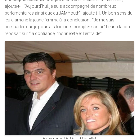
ajoute-t-il. “Aujourd’hui, je suis accompagné de nombreux
parlementaires ainsi que du JAMYouth”, ajoute-t-il. Un bon sens du
jeu a amené la jeune femme à la conclusion : “Je me suis
persuadée que je pourrais toujours compter sur lui.” Leur relation
reposait sur “la confiance, l’honnêteté et l’entraide”.
Ex Femme De David Douillet