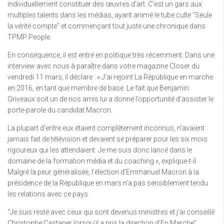
individuellement constituer des œuvres d’art. C’est un gars aux
multiples talents dans les médias, ayant animé le tube culte “Seule
la vérité compte” et commençant tout juste une chronique dans
TPMP People.
En conséquence, il est entré en politique très récemment. Dans une
interview avec nous à paraître dans votre magazine Closer du
vendredi 11 mars, il déclare : « J’ai rejoint La République en marche
en 2016, en tant que membre de base. Le fait que Benjamin
Griveaux soit un de nos amis lui a donné l’opportunité d’assister le
porte-parole du candidat Macron.
La plupart d’entre eux étaient complètement inconnus, n’avaient
jamais fait de télévision et devaient se préparer pour les six mois
rigoureux qui les attendaient. Je me suis donc lancé dans le
domaine de la formation média et du coaching », explique-t-il.
Malgré la peur généralisée, l’élection d’Emmanuel Macron à la
présidence de la République en mars n’a pas sensiblement tendu
les relations avec ce pays.
“Je suis resté avec ceux qui sont devenus ministres et j’ai conseillé
Christophe Castaner lorsqu’il a pris la direction d’En Marche”,