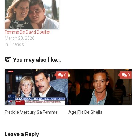
Femme De David Douillet
March 20, 2026
In "Trends"
You may also like...
0
0
Freddie Mercury Sa Femme
Age Fils De Sheila
Leave a Reply