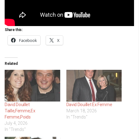
Share this:
Facebook
X
Related
David Douillet
David Douillet Ex Femme
Taille,Femme,Ex
March 18, 2026
Femme,Poids
In "Trends"
July 4, 2026
In "Trends"