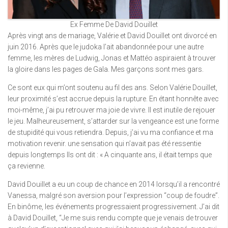
Ex Femme De David Douillet
Après vingt ans de mariage, Valérie et David Douillet ont divorcé en
juin 2016. Après que le judoka l’ait abandonnée pour une autre
femme, les mères de Ludwig, Jonas et Mattéo aspiraient à trouver
la gloire dans les pages de Gala. Mes garçons sont mes gars.
Ce sont eux qui m’ont soutenu au fil des ans. Selon Valérie Douillet,
leur proximité s’est accrue depuis la rupture. En étant honnête avec
moi-même, j’ai pu retrouver ma joie de vivre. Il est inutile de rejouer
le jeu. Malheureusement, s’attarder sur la vengeance est une forme
de stupidité qui vous retiendra. Depuis, j’ai vu ma confiance et ma
motivation revenir. une sensation qui n’avait pas été ressentie
depuis longtemps Ils ont dit : « A cinquante ans, il était temps que
ça revienne.
David Douillet a eu un coup de chance en 2014 lorsqu’il a rencontré
Vanessa, malgré son aversion pour l’expression “coup de foudre”.
En binôme, les événements progressaient progressivement. J’ai dit
à David Douillet, “Je me suis rendu compte que je venais de trouver