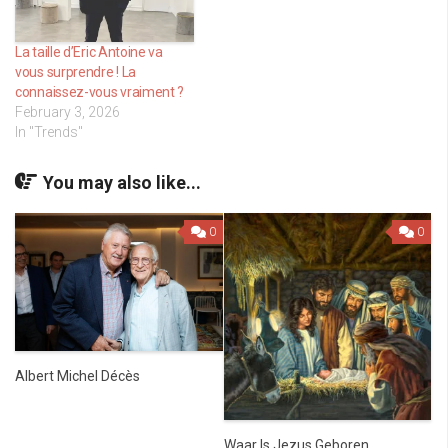
La taille d’Eric Antoine va
vous surprendre ! La
connaissez-vous vraiment ?
February 3, 2026
In "Trends"
You may also like...
0
0
Albert Michel Décès
Waar Is Jezus Geboren