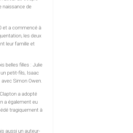
de naissance de
000 et a commencé à
uentation, les deux
t leur famille et
belles filles : Julie
n petit-fils, Isaac
ose avec Simon Owen.
ue Clapton a adopté
on a également eu
cédé tragiquement à
s aussi un auteur-