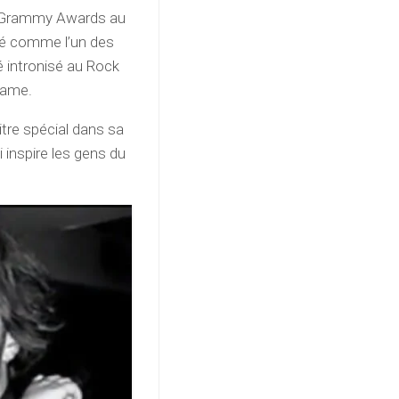
18 Grammy Awards au
éré comme l’un des
té intronisé au Rock
Fame.
re spécial dans sa
i inspire les gens du