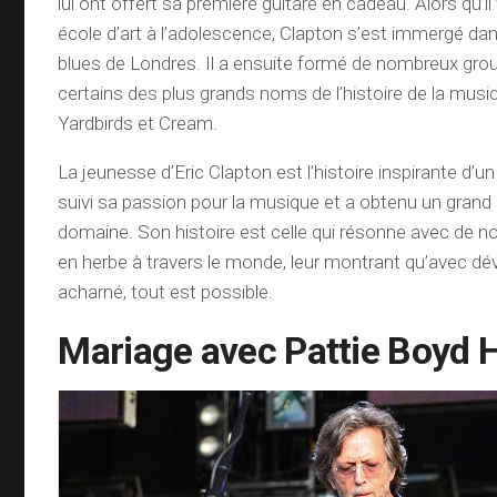
lui ont offert sa première guitare en cadeau. Alors qu’il
école d’art à l’adolescence, Clapton s’est immergé da
blues de Londres. Il a ensuite formé de nombreux gro
certains des plus grands noms de l’histoire de la musi
Yardbirds et Cream.
La jeunesse d’Eric Clapton est l’histoire inspirante d’
suivi sa passion pour la musique et a obtenu un gran
domaine. Son histoire est celle qui résonne avec de 
en herbe à travers le monde, leur montrant qu’avec dé
acharné, tout est possible.
Mariage avec Pattie Boyd 