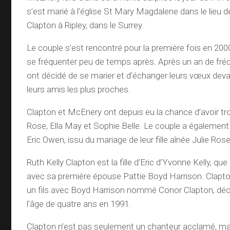
s’est marié à l’église St Mary Magdalene dans le lieu 
Clapton à Ripley, dans le Surrey.
Le couple s’est rencontré pour la première fois en 2
se fréquenter peu de temps après. Après un an de fréq
ont décidé de se marier et d’échanger leurs vœux devan
leurs amis les plus proches.
Clapton et McEnery ont depuis eu la chance d’avoir trois 
Rose, Ella May et Sophie Belle. Le couple a également u
Eric Owen, issu du mariage de leur fille aînée Julie R
Ruth Kelly Clapton est la fille d’Eric d’Yvonne Kelly, q
avec sa première épouse Pattie Boyd Harrison. Clapt
un fils avec Boyd Harrison nommé Conor Clapton, dé
l’âge de quatre ans en 1991.
Clapton n’est pas seulement un chanteur acclamé, mai