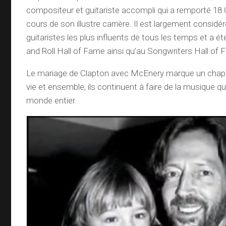
compositeur et guitariste accompli qui a remporté 
cours de son illustre carrière. Il est largement consid
guitaristes les plus influents de tous les temps et a é
and Roll Hall of Fame ainsi qu’au Songwriters Hall of 
Le mariage de Clapton avec McEnery marque un chapit
vie et ensemble, ils continuent à faire de la musique qu
monde entier.