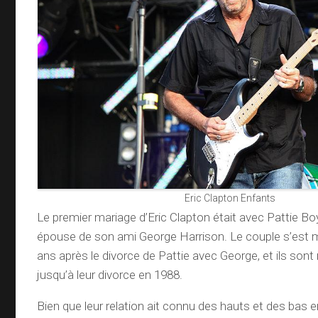
Eric Clapton Enfants
Le premier mariage d’Eric Clapton était avec Pattie Boy
épouse de son ami George Harrison. Le couple s’est m
ans après le divorce de Pattie avec George, et ils son
jusqu’à leur divorce en 1988.
Bien que leur relation ait connu des hauts et des bas 