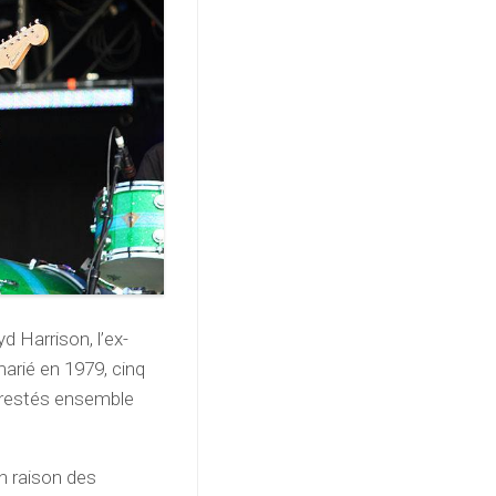
d Harrison, l’ex-
arié en 1979, cinq
t restés ensemble
en raison des