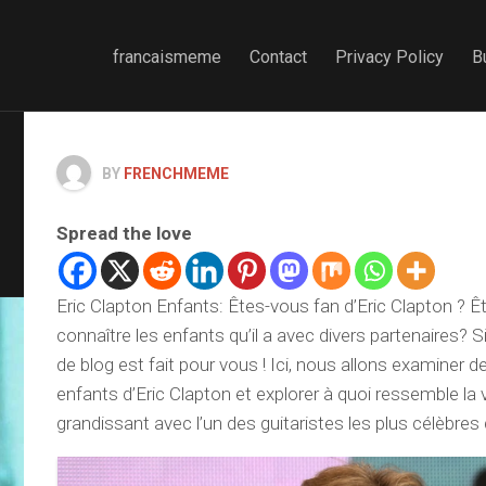
francaismeme
Contact
Privacy Policy
B
BY
FRENCHMEME
Spread the love
Eric Clapton Enfants: Êtes-vous fan d’Eric Clapton ? Ê
connaître les enfants qu’il a avec divers partenaires? Si 
de blog est fait pour vous ! Ici, nous allons examiner d
enfants d’Eric Clapton et explorer à quoi ressemble la 
grandissant avec l’un des guitaristes les plus célèbre