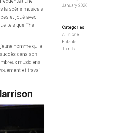
 fréquentait une
January 2026
ns la scène musicale
upes et joué avec
que tels que The
Categories
All in one
Enfants
un jeune homme qui a
Trends
d succès dans son
nombreux musiciens
vouement et travail
Harrison