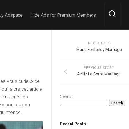
uy Adspace
Hide Ads for Premium Members
NEXT STORY
Maud Fontenoy Marriage
PREVIOUS STORY
Aziliz Le Corre Marriage
tes-vous curieux de
oui, alors cet article
e plus près les
Search
Search
vie pour eux en
s du monde.
Recent Posts