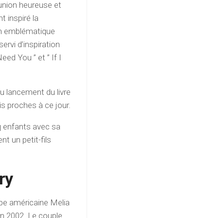
 union heureuse et
t inspiré la
nson emblématique
ervi d’inspiration
ed You ” et ” If I
au lancement du livre
is proches à ce jour.
nq enfants avec sa
t un petit-fils
ry
ope américaine Melia
en 2002. Le couple