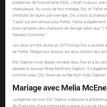
problèmes de toxicomanie d’Eric, c’était toujours une
chaleureuse. Au cours de leur mariage, Eric et Pattie on
créativité de l’autre; par exemple, Eric a écrit la cha
“Layla” sur son amour pour Pattie. Pattie a également s
pour certaines des chansons de George telles que ” I Ne
Needed Someone “.
Les deux ont été réunis en 2019 lorsqu’Eric a assisté 
de Pattie. Malgré leur divorce, les deux restent des am
Eric Clapton s’est depuis remarié deux fois et a eu ci
deuxième épouse Melia McEnery Clapton. Il a égalemen
nommé Isaac Eric Owen de sa fille Ruth Kelly Clapton.
Mariage avec Melia McEne
La légende du rock Eric Clapton a épousé la philanthr
McEnery lors d’une cérémonie surprise le jour de l’An 