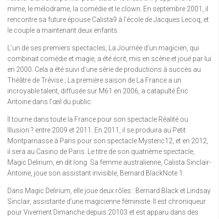
mime, le mélodrame, la comédie et le clown. En septembre 2001, il
rencontre sa future épouse Calista9 à l’école de Jacques Lecoq, et
le couple a maintenant deux enfants.
L’un de ses premiers spectacles, La Journée d’un magicien, qui
combinait comédie et magie, a été écrit, mis en scène et joué par lui
en 2000. Cela a été suivi d’une série de productions à succès au
Théâtre de Trévise ; La première saison de La France a un
incroyable talent, diffusée sur M61 en 2006, a catapulté Éric
Antoine dans l’œil du public.
Il tourne dans toute la France pour son spectacle Réalité ou
Illusion ? entre 2009 et 2011. En 2011, il se produira au Petit
Montparnasse à Paris pour son spectacle Mysteric12, et en 2012,
il sera au Casino de Paris. Le titre de son quatrième spectacle,
Magic Delirium, en dit long. Sa femme australienne, Calista Sinclair-
Antoine, joue son assistant invisible, Bernard BlackNote 1.
Dans Magic Delirium, elle joue deux rôles : Bernard Black et Lindsay
Sinclair, assistante d’une magicienne féministe. Il est chroniqueur
pour Vivement Dimanche depuis 20103 et est apparu dans des