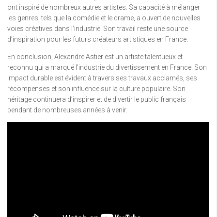
ont inspiré de nombreux autres artistes. Sa capacité à mélanger
les genres, tels que la comédie et le drame, a ouvert de nouvelles
voies créatives dans l’industrie. Son travail reste une source
d’inspiration pour les futurs créateurs artistiques en France.
En conclusion, Alexandre Astier est un artiste talentueux et
reconnu qui a marqué l’industrie du divertissement en France. Son
impact durable est évident à travers ses travaux acclamés, ses
récompenses et son influence sur la culture populaire. Son
héritage continuera d’inspirer et de divertir le public français
pendant de nombreuses années à venir.