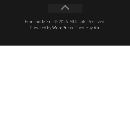
Francais Meme © 2026. All Rights Reserved.
Powered by
WordPress
. Theme by
Alx
.