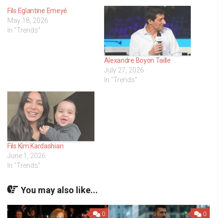
Fils Eglantine Emeyé
May 18, 2026
In "Trends"
Alexandre Boyon Taille
July 27, 2026
In "Trends"
Fils Kim Kardashian
June 1, 2026
In "Trends"
You may also like...
0
0