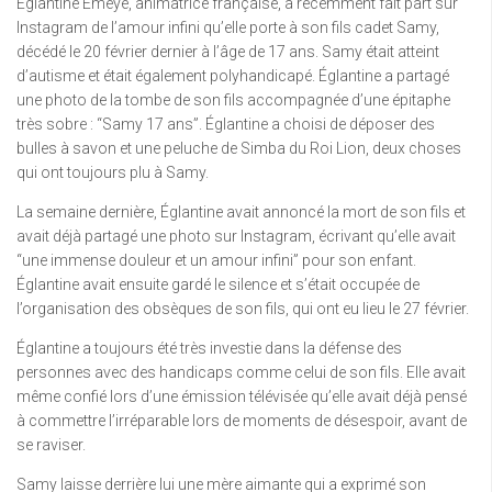
Églantine Eméyé, animatrice française, a récemment fait part sur
Instagram de l’amour infini qu’elle porte à son fils cadet Samy,
décédé le 20 février dernier à l’âge de 17 ans. Samy était atteint
d’autisme et était également polyhandicapé. Églantine a partagé
une photo de la tombe de son fils accompagnée d’une épitaphe
très sobre : “Samy 17 ans”. Églantine a choisi de déposer des
bulles à savon et une peluche de Simba du Roi Lion, deux choses
qui ont toujours plu à Samy.
La semaine dernière, Églantine avait annoncé la mort de son fils et
avait déjà partagé une photo sur Instagram, écrivant qu’elle avait
“une immense douleur et un amour infini” pour son enfant.
Églantine avait ensuite gardé le silence et s’était occupée de
l’organisation des obsèques de son fils, qui ont eu lieu le 27 février.
Églantine a toujours été très investie dans la défense des
personnes avec des handicaps comme celui de son fils. Elle avait
même confié lors d’une émission télévisée qu’elle avait déjà pensé
à commettre l’irréparable lors de moments de désespoir, avant de
se raviser.
Samy laisse derrière lui une mère aimante qui a exprimé son