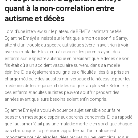
quant à la non-correlation entre
autisme et décès
Lors d’une interview sur le plateau de BFMTV, l’animatrice télé
Eglantine Eméyé a insisté sur le fait que la mort de son fils Samy,
atteint d’un trouble du spectre autistique sévère, n’avait rien à voir
avec sa maladie. Elle a tenu à rassurer les parents ayant des
enfants sur le spectre autistique en précisant que le décès de son
fils était dû à un accident vasculaire survenu dans sa moelle
épinière. Elle a également souligné les difficultés liées à la prise en
charge médicale des autistes non verbaux et la nécessité pour les
médecins de les regarder et de les soigner au plus vite. Selon elle,
ces enfants et adultes autistes peuvent souffrir pendant des
années avant que leurs besoins soient enfin compris.
Eglantine Eméyé a voulu évoquer ce sujet sensible pour faire
passer un message d’espoir aux parents concernés. Elle a rappelé
que l’autisme n’était pas une maladie mortelle en soi et que chaque
cas était unique. La précision apportée par l’animatrice est
importante pour éclairer les idées reçues qui peuvent circuler sur