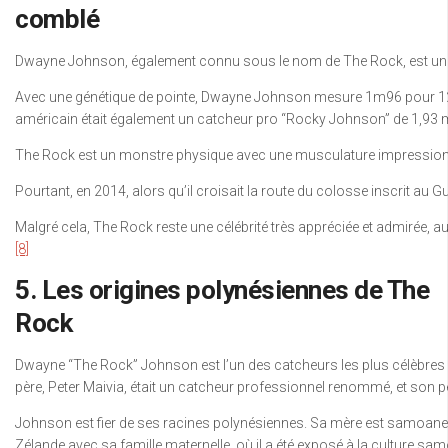
comblé
Dwayne Johnson, également connu sous le nom de The Rock, est un hom
Avec une génétique de pointe, Dwayne Johnson mesure 1m96 pour 120
américain était également un catcheur pro “Rocky Johnson” de 1,93 m
The Rock est un monstre physique avec une musculature impressionnante
Pourtant, en 2014, alors qu’il croisait la route du colosse inscrit a
Malgré cela, The Rock reste une célébrité très appréciée et admirée, 
[8]
5. Les origines polynésiennes de The
Rock
Dwayne “The Rock” Johnson est l’un des catcheurs les plus célèbres d
père, Peter Maivia, était un catcheur professionnel renommé, et son 
Johnson est fier de ses racines polynésiennes. Sa mère est samoane, et
Zélande avec sa famille maternelle, où il a été exposé à la culture sa