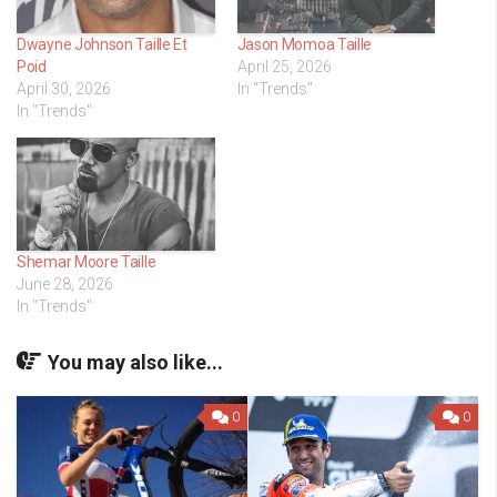
Dwayne Johnson Taille Et
Jason Momoa Taille
Poid
April 25, 2026
April 30, 2026
In "Trends"
In "Trends"
Shemar Moore Taille
June 28, 2026
In "Trends"
You may also like...
0
0