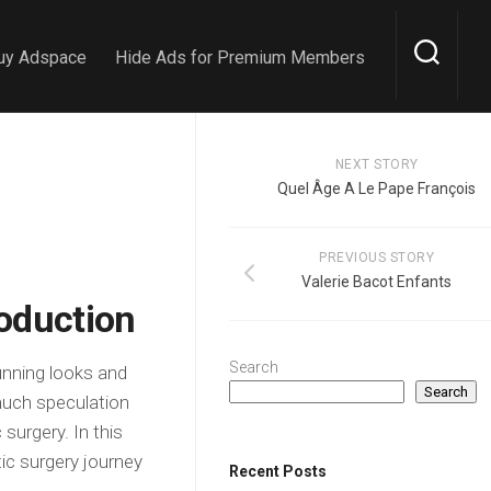
uy Adspace
Hide Ads for Premium Members
NEXT STORY
Quel Âge A Le Pape François
PREVIOUS STORY
Valerie Bacot Enfants
roduction
Search
unning looks and
Search
much speculation
surgery. In this
tic surgery journey
Recent Posts