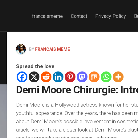
francaismeme
Contact
Privacy Policy
B
BY
FRANCAIS MEME
Spread the love
Demi Moore Chirurgie: Int
Demi Moore is a Hollywood actress known for her st
youthful appearance. Over the years, there has been 
about Demi Moore’s possible involvement in cosmetic 
article, we will take a closer look at Demi Moore’s plas