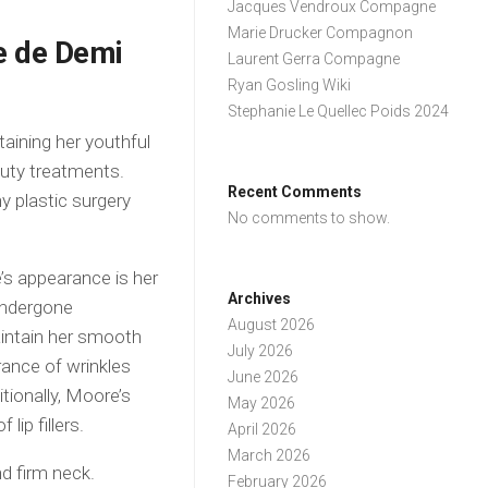
Jacques Vendroux Compagne
Marie Drucker Compagnon
ue de Demi
Laurent Gerra Compagne
Ryan Gosling Wiki
Stephanie Le Quellec Poids 2024
aining her youthful
auty treatments.
Recent Comments
y plastic surgery
No comments to show.
s appearance is her
Archives
 undergone
August 2026
maintain her smooth
July 2026
ance of wrinkles
June 2026
itionally, Moore’s
May 2026
lip fillers.
April 2026
March 2026
nd firm neck.
February 2026