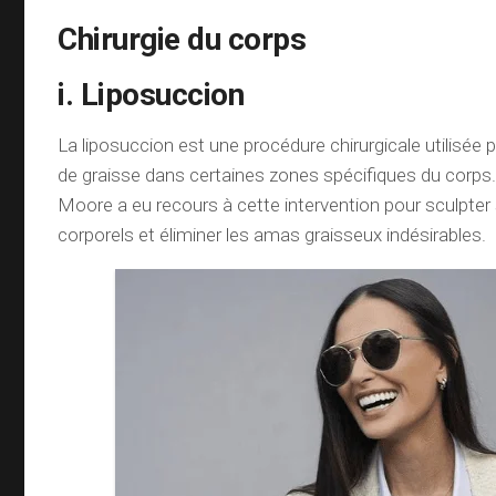
Chirurgie du corps
i. Liposuccion
La liposuccion est une procédure chirurgicale utilisée p
de graisse dans certaines zones spécifiques du corp
Moore a eu recours à cette intervention pour sculpte
corporels et éliminer les amas graisseux indésirables.