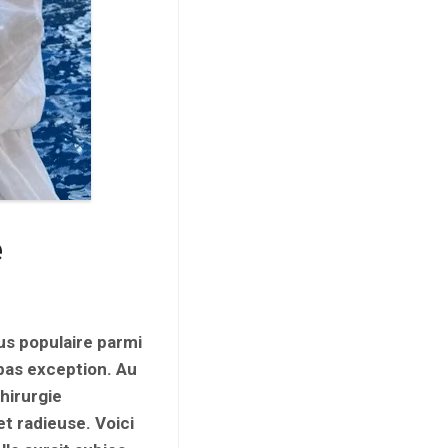
e
us populaire parmi
 pas exception. Au
chirurgie
t radieuse. Voici