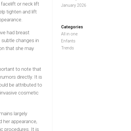
celift or neck lift
January 2026
p tighten and lift
appearance.
Categories
ave had breast
All in one
 subtle changes in
Enfants
ion that she may
Trends
mportant to note that
mors directly. It is
uld be attributed to
n-invasive cosmetic
mains largely
d her appearance,
c procedures. It is