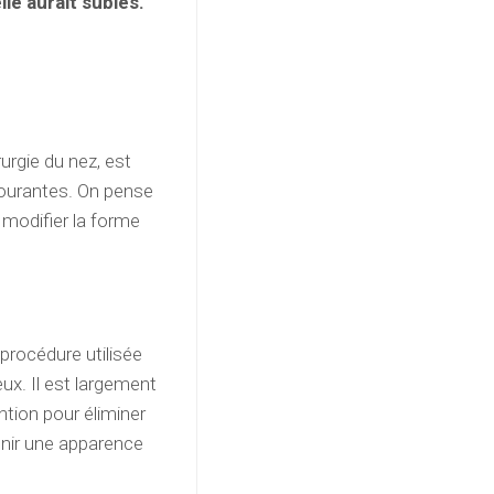
le aurait subies.
urgie du nez, est
 courantes. On pense
 modifier la forme
 procédure utilisée
ux. Il est largement
tion pour éliminer
enir une apparence