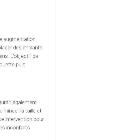
ne augmentation
placer des implants
ns. L’objectif de
houette plus
urait également
minuer la taille et
e intervention pour
les inconforts