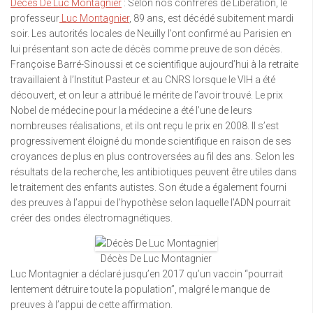
Décès De Luc Montagnier
: Selon nos confrères de Libération, le
professeur
Luc Montagnier
, 89 ans, est décédé subitement mardi
soir. Les autorités locales de Neuilly l’ont confirmé au Parisien en
lui présentant son acte de décès comme preuve de son décès.
Françoise Barré-Sinoussi et ce scientifique aujourd’hui à la retraite
travaillaient à l’Institut Pasteur et au CNRS lorsque le VIH a été
découvert, et on leur a attribué le mérite de l’avoir trouvé. Le prix
Nobel de médecine pour la médecine a été l’une de leurs
nombreuses réalisations, et ils ont reçu le prix en 2008. Il s’est
progressivement éloigné du monde scientifique en raison de ses
croyances de plus en plus controversées au fil des ans. Selon les
résultats de la recherche, les antibiotiques peuvent être utiles dans
le traitement des enfants autistes. Son étude a également fourni
des preuves à l’appui de l’hypothèse selon laquelle l’ADN pourrait
créer des ondes électromagnétiques.
Décès De Luc Montagnier
Luc Montagnier a déclaré jusqu’en 2017 qu’un vaccin “pourrait
lentement détruire toute la population”, malgré le manque de
preuves à l’appui de cette affirmation.