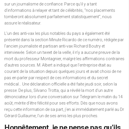
sur un journalisme de confiance. Parce qu’il y a tant
d’informations à relayer et tant de célébrités, “nos placements
tomberont absolument parfaitement statistiquement”, nous
assure le réalisateur.
L’un des anti-vax les plus notables du pays a également été
présenté dans la section Minute Ricardo de ce numéro, rédigée par
l’ancien journaliste et partisan anti-vax Richard Boutry et
interviewée. Selon un tweet de la veille, il n’y a aucune preuve de la
mort du professeur Montagnier, malgré les affirmations contraires
d’autres sources. M. Albert a indiqué que l’entreprise était au
courant de la situation depuis quelques jours et avait choisi de ne
pas en parler par respect de ces informations et du secret
médical… Une déclaration officielle a été faite jeudi soir, selon la
presse. De plus, Silvano Trotta, qui a révélé la mort d’un autre
dénonciateur lors d’une conversation sur Telegram le matin du 14
août, mérite d’être félicité pour ses efforts. Dès que nous avons
reçu cette information de sa part, j’en ai immédiatement parlé au Dr
Gérard Guillaume, l’un de ses amis les plus proches.
Honnêtement, je ne pense pas qu’ils