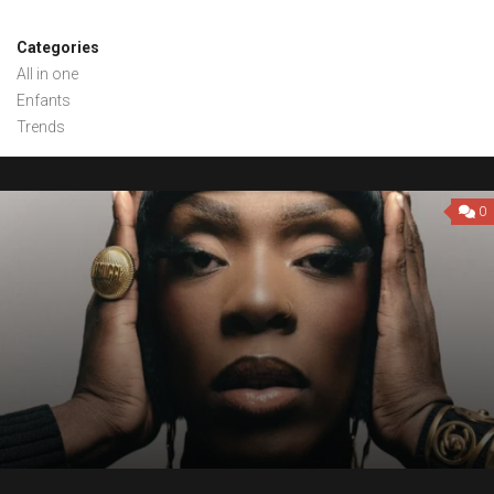
Categories
All in one
Enfants
Trends
0