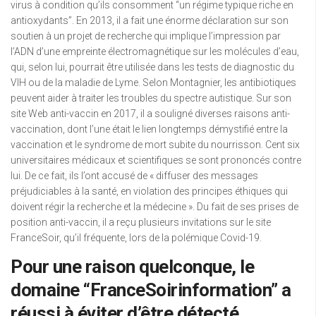
virus à condition qu’ils consomment “un régime typique riche en
antioxydants”. En 2013, il a fait une énorme déclaration sur son
soutien à un projet de recherche qui implique l’impression par
l’ADN d’une empreinte électromagnétique sur les molécules d’eau,
qui, selon lui, pourrait être utilisée dans les tests de diagnostic du
VIH ou de la maladie de Lyme. Selon Montagnier, les antibiotiques
peuvent aider à traiter les troubles du spectre autistique. Sur son
site Web anti-vaccin en 2017, il a souligné diverses raisons anti-
vaccination, dont l’une était le lien longtemps démystifié entre la
vaccination et le syndrome de mort subite du nourrisson. Cent six
universitaires médicaux et scientifiques se sont prononcés contre
lui. De ce fait, ils l’ont accusé de « diffuser des messages
préjudiciables à la santé, en violation des principes éthiques qui
doivent régir la recherche et la médecine ». Du fait de ses prises de
position anti-vaccin, il a reçu plusieurs invitations sur le site
FranceSoir, qu’il fréquente, lors de la polémique Covid-19.
Pour une raison quelconque, le
domaine “FranceSoirinformation” a
réussi à éviter d’être détecté.