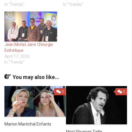
In "Trends"
In "Trends"
Jean Michel Jarre Chirurgie
Esthétique
April 17, 2026
In "Trends"
You may also like...
0
0
Marion Maréchal Enfants
Mort Shuman Taille