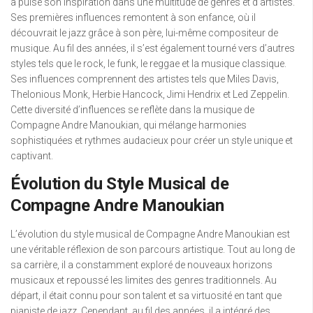
a puisé son inspiration dans une multitude de genres et d’artistes.
Ses premières influences remontent à son enfance, où il
découvrait le jazz grâce à son père, lui-même compositeur de
musique. Au fil des années, il s’est également tourné vers d’autres
styles tels que le rock, le funk, le reggae et la musique classique.
Ses influences comprennent des artistes tels que Miles Davis,
Thelonious Monk, Herbie Hancock, Jimi Hendrix et Led Zeppelin.
Cette diversité d’influences se reflète dans la musique de
Compagne Andre Manoukian, qui mélange harmonies
sophistiquées et rythmes audacieux pour créer un style unique et
captivant.
Évolution du Style Musical de
Compagne Andre Manoukian
L’évolution du style musical de Compagne Andre Manoukian est
une véritable réflexion de son parcours artistique. Tout au long de
sa carrière, il a constamment exploré de nouveaux horizons
musicaux et repoussé les limites des genres traditionnels. Au
départ, il était connu pour son talent et sa virtuosité en tant que
pianiste de jazz. Cependant, au fil des années, il a intégré des