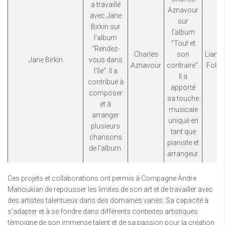
a travaillé
Aznavour
avec Jane
sur
Birkin sur
l’album
l’album
“Tout et
“Rendez-
Charles
son
Liane
Jane Birkin
vous dans
Aznavour
contraire”.
Foly
l’île”. Il a
Il a
contribué à
apporté
composer
sa touche
et à
musicale
arranger
unique en
plusieurs
tant que
chansons
pianiste et
de l’album.
arrangeur.
Ces projets et collaborations ont permis à Compagne Andre
Manoukian de repousser les limites de son art et de travailler avec
des artistes talentueux dans des domaines variés. Sa capacité à
s’adapter et à se fondre dans différents contextes artistiques
témoigne de son immense talent et de sa passion pour la création