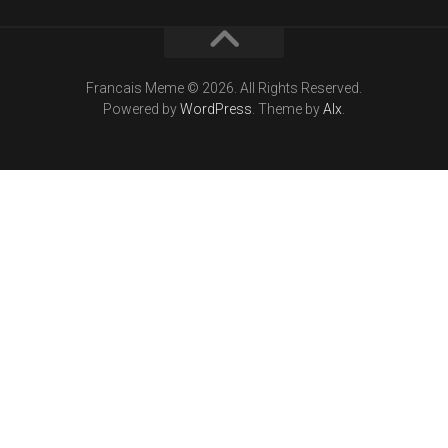
Francais Meme © 2026. All Rights Reserved.
Powered by
WordPress
. Theme by
Alx
.