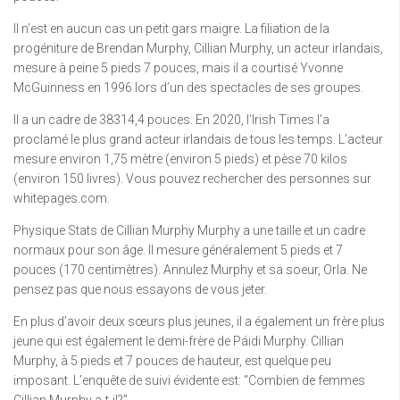
Il n’est en aucun cas un petit gars maigre. La filiation de la
progéniture de Brendan Murphy, Cillian Murphy, un acteur irlandais,
mesure à peine 5 pieds 7 pouces, mais il a courtisé Yvonne
McGuinness en 1996 lors d’un des spectacles de ses groupes.
Il a un cadre de 38314,4 pouces. En 2020, l’Irish Times l’a
proclamé le plus grand acteur irlandais de tous les temps. L’acteur
mesure environ 1,75 mètre (environ 5 pieds) et pèse 70 kilos
(environ 150 livres). Vous pouvez rechercher des personnes sur
whitepages.com.
Physique Stats de Cillian Murphy Murphy a une taille et un cadre
normaux pour son âge. Il mesure généralement 5 pieds et 7
pouces (170 centimètres). Annulez Murphy et sa soeur, Orla. Ne
pensez pas que nous essayons de vous jeter.
En plus d’avoir deux sœurs plus jeunes, il a également un frère plus
jeune qui est également le demi-frère de Páidi Murphy. Cillian
Murphy, à 5 pieds et 7 pouces de hauteur, est quelque peu
imposant. L’enquête de suivi évidente est: “Combien de femmes