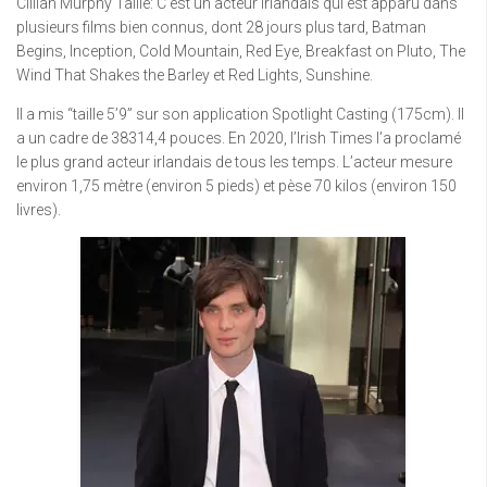
Cillian Murphy Taille: C’est un acteur irlandais qui est apparu dans
plusieurs films bien connus, dont 28 jours plus tard, Batman
Begins, Inception, Cold Mountain, Red Eye, Breakfast on Pluto, The
Wind That Shakes the Barley et Red Lights, Sunshine.
Il a mis “taille 5’9” sur son application Spotlight Casting (175cm). Il
a un cadre de 38314,4 pouces. En 2020, l’Irish Times l’a proclamé
le plus grand acteur irlandais de tous les temps. L’acteur mesure
environ 1,75 mètre (environ 5 pieds) et pèse 70 kilos (environ 150
livres).