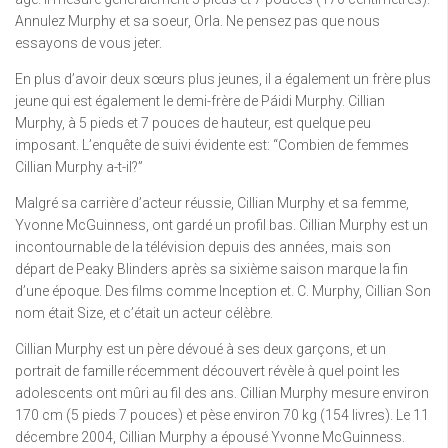
Annulez Murphy et sa soeur, Orla. Ne pensez pas que nous
essayons de vous jeter.
En plus d’avoir deux sœurs plus jeunes, il a également un frère plus
jeune qui est également le demi-frère de Páidi Murphy. Cillian
Murphy, à 5 pieds et 7 pouces de hauteur, est quelque peu
imposant. L’enquête de suivi évidente est: “Combien de femmes
Cillian Murphy a-t-il?”
Malgré sa carrière d’acteur réussie, Cillian Murphy et sa femme,
Yvonne McGuinness, ont gardé un profil bas. Cillian Murphy est un
incontournable de la télévision depuis des années, mais son
départ de Peaky Blinders après sa sixième saison marque la fin
d’une époque. Des films comme Inception et. C. Murphy, Cillian Son
nom était Size, et c’était un acteur célèbre.
Cillian Murphy est un père dévoué à ses deux garçons, et un
portrait de famille récemment découvert révèle à quel point les
adolescents ont mûri au fil des ans. Cillian Murphy mesure environ
170 cm (5 pieds 7 pouces) et pèse environ 70 kg (154 livres). Le 11
décembre 2004, Cillian Murphy a épousé Yvonne McGuinness.