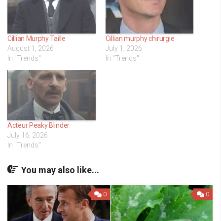
Cillian Murphy Taille
Cillian murphy chirurgie
August 1, 2026
July 1, 2026
In "Trends"
In "Trends"
Acteur Peaky Blinder
July 16, 2026
In "Trends"
You may also like...
0
0