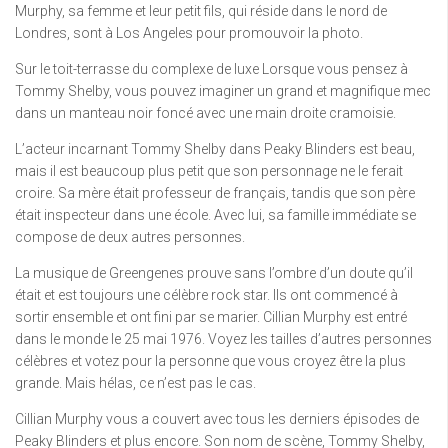
Murphy, sa femme et leur petit fils, qui réside dans le nord de
Londres, sont à Los Angeles pour promouvoir la photo.
Sur le toit-terrasse du complexe de luxe Lorsque vous pensez à
Tommy Shelby, vous pouvez imaginer un grand et magnifique mec
dans un manteau noir foncé avec une main droite cramoisie.
L’acteur incarnant Tommy Shelby dans Peaky Blinders est beau,
mais il est beaucoup plus petit que son personnage ne le ferait
croire. Sa mère était professeur de français, tandis que son père
était inspecteur dans une école. Avec lui, sa famille immédiate se
compose de deux autres personnes.
La musique de Greengenes prouve sans l’ombre d’un doute qu’il
était et est toujours une célèbre rock star. Ils ont commencé à
sortir ensemble et ont fini par se marier. Cillian Murphy est entré
dans le monde le 25 mai 1976. Voyez les tailles d’autres personnes
célèbres et votez pour la personne que vous croyez être la plus
grande. Mais hélas, ce n’est pas le cas.
Cillian Murphy vous a couvert avec tous les derniers épisodes de
Peaky Blinders et plus encore. Son nom de scène, Tommy Shelby,