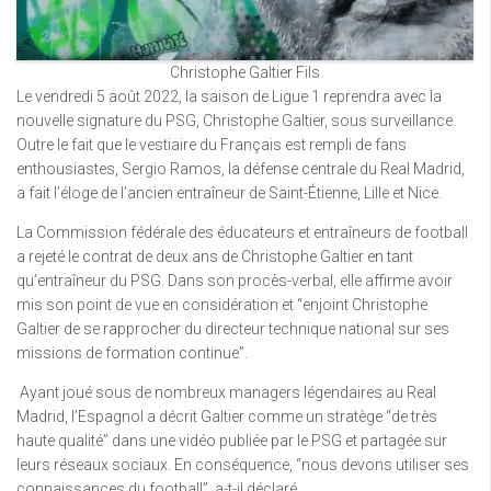
Christophe Galtier Fils
Le vendredi 5 août 2022, la saison de Ligue 1 reprendra avec la
nouvelle signature du PSG, Christophe Galtier, sous surveillance.
Outre le fait que le vestiaire du Français est rempli de fans
enthousiastes, Sergio Ramos, la défense centrale du Real Madrid,
a fait l’éloge de l’ancien entraîneur de Saint-Étienne, Lille et Nice.
La Commission fédérale des éducateurs et entraîneurs de football
a rejeté le contrat de deux ans de Christophe Galtier en tant
qu’entraîneur du PSG. Dans son procès-verbal, elle affirme avoir
mis son point de vue en considération et “enjoint Christophe
Galtier de se rapprocher du directeur technique national sur ses
missions de formation continue”.
Ayant joué sous de nombreux managers légendaires au Real
Madrid, l’Espagnol a décrit Galtier comme un stratège “de très
haute qualité” dans une vidéo publiée par le PSG et partagée sur
leurs réseaux sociaux. En conséquence, “nous devons utiliser ses
connaissances du football”, a-t-il déclaré.