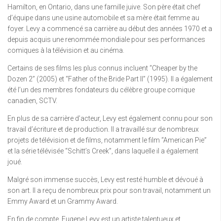
Hamilton, en Ontario, dans une famille juive. Son père était chef
d’équipe dans une usine automobile et sa mère était femme au
foyer. Levy a commencé sa carrière au début des années 1970 et a
depuis acquis une renommée mondiale pour ses performances
comiques à la télévision et au cinéma.
Certains de ses films les plus connus incluent “Cheaper by the
Dozen 2” (2005) et “Father of the Bride Part II” (1995). Il a également
été l’un des membres fondateurs du célèbre groupe comique
canadien, SCTV.
En plus de sa carrière d’acteur, Levy est également connu pour son
travail d’écriture et de production. Il a travaillé sur de nombreux
projets de télévision et de films, notamment le film “American Pie”
et la série télévisée “Schitt’s Creek”, dans laquelle il a également
joué.
Malgré son immense succès, Levy est resté humble et dévoué à
son art. Il a reçu de nombreux prix pour son travail, notamment un
Emmy Award et un Grammy Award.
En fin de compte, Eugene Levy est un artiste talentueux et