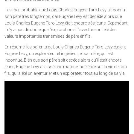
Il est peu probable que Louis Charles Eugene Taro Levy ait connu
son père très longtemps, car Eugene Levy est décédé alors que
Louis Charles Eugene Taro Levy était encore très jeune. Cependant,
il n’y a pas de doute que l’exploration et l’aventure ont été des
valeurs importantes transmises de père en fils.
En résumé, les parents de Louis Charles Eugene Taro Levy étaient
Eugene Levy, un explorateur et ingénieur, et sa mère, qui est
inconnue. Bien que son père soit décédé alors qu’il était encore
jeune, Eugene Levy a laissé une marque indélébile sur la vie de son
fils, qui a été un aventurier et un explorateur tout au long de sa vie.