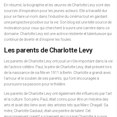
En résumé, la biographie et les œuvres de Charlotte Levy sont des
sources d’inspiration pour les jeunes acteurs. Elle a travaillé dur
pour se faire un nom dans l’industrie du cinéma tout en gardant
une perspective positive sur la vie. Son blog est une telle source de
motivation pour ceux qui cherchent à suivre une carrière dans ce
domaine. Charlotte Levy est une actrice résiliente et talentueuse qui
continue de divertir et d’inspirer les foules.
Les parents de Charlotte Levy
Les parents de Charlotte Levy ont joué un rôle important dans la vie
de l’actrice célèbre. Paul, le père de Charlotte Levy, était présent lors
de la naissance de sa fille en 1911 à Berlin. Charlotte a grandi avec
l’amour et le soutien de ses parents, qui l’ont encouragée à
poursuivre sa passion pour le théâtre.
Les parents de Charlotte Levy ont également été influencés par l’art
et la culture. Son père, Paul, était connu pour être un mécène des
arts et avait des liens avec des artistes tels que Marc Chagall. Sa
mère, Charlotte Gastaut, était une peintre de talent. Cet
environnement créatif a sûrement encouragé Charlotte à suivre