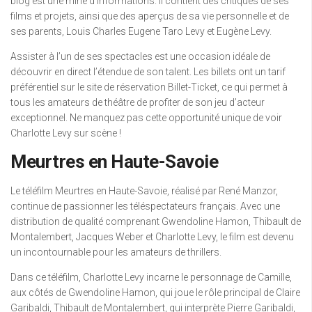
blog est une mine d’informations. Il contient des critiques de ses
films et projets, ainsi que des aperçus de sa vie personnelle et de
ses parents, Louis Charles Eugene Taro Levy et Eugène Levy.
Assister à l’un de ses spectacles est une occasion idéale de
découvrir en direct l’étendue de son talent. Les billets ont un tarif
préférentiel sur le site de réservation Billet-Ticket, ce qui permet à
tous les amateurs de théâtre de profiter de son jeu d’acteur
exceptionnel. Ne manquez pas cette opportunité unique de voir
Charlotte Levy sur scène !
Meurtres en Haute-Savoie
Le téléfilm Meurtres en Haute-Savoie, réalisé par René Manzor,
continue de passionner les téléspectateurs français. Avec une
distribution de qualité comprenant Gwendoline Hamon, Thibault de
Montalembert, Jacques Weber et Charlotte Levy, le film est devenu
un incontournable pour les amateurs de thrillers.
Dans ce téléfilm, Charlotte Levy incarne le personnage de Camille,
aux côtés de Gwendoline Hamon, qui joue le rôle principal de Claire
Garibaldi, Thibault de Montalembert, qui interprète Pierre Garibaldi,