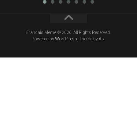
Francais Meme © 2026. All Rights Reserved.
Powered by
WordPress
. Theme by
Alx
.