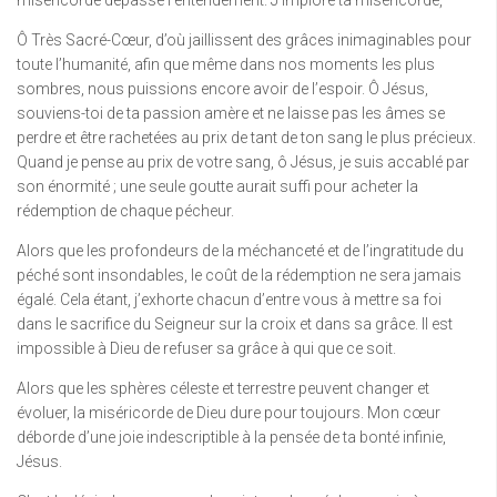
miséricorde dépasse l’entendement. J’implore ta miséricorde,
Ô Très Sacré-Cœur, d’où jaillissent des grâces inimaginables pour
toute l’humanité, afin que même dans nos moments les plus
sombres, nous puissions encore avoir de l’espoir. Ô Jésus,
souviens-toi de ta passion amère et ne laisse pas les âmes se
perdre et être rachetées au prix de tant de ton sang le plus précieux.
Quand je pense au prix de votre sang, ô Jésus, je suis accablé par
son énormité ; une seule goutte aurait suffi pour acheter la
rédemption de chaque pécheur.
Alors que les profondeurs de la méchanceté et de l’ingratitude du
péché sont insondables, le coût de la rédemption ne sera jamais
égalé. Cela étant, j’exhorte chacun d’entre vous à mettre sa foi
dans le sacrifice du Seigneur sur la croix et dans sa grâce. Il est
impossible à Dieu de refuser sa grâce à qui que ce soit.
Alors que les sphères céleste et terrestre peuvent changer et
évoluer, la miséricorde de Dieu dure pour toujours. Mon cœur
déborde d’une joie indescriptible à la pensée de ta bonté infinie,
Jésus.