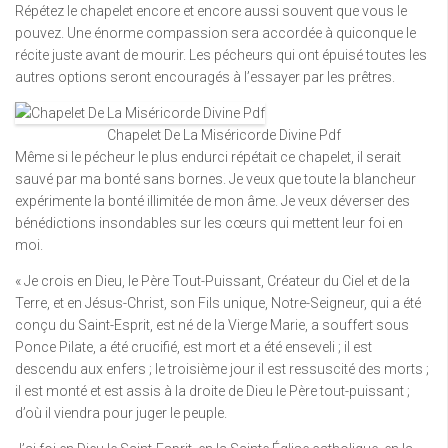
Répétez le chapelet encore et encore aussi souvent que vous le
pouvez. Une énorme compassion sera accordée à quiconque le
récite juste avant de mourir. Les pécheurs qui ont épuisé toutes les
autres options seront encouragés à l’essayer par les prêtres.
Chapelet De La Miséricorde Divine Pdf
Même si le pécheur le plus endurci répétait ce chapelet, il serait
sauvé par ma bonté sans bornes. Je veux que toute la blancheur
expérimente la bonté illimitée de mon âme. Je veux déverser des
bénédictions insondables sur les cœurs qui mettent leur foi en
moi.
« Je crois en Dieu, le Père Tout-Puissant, Créateur du Ciel et de la
Terre, et en Jésus-Christ, son Fils unique, Notre-Seigneur, qui a été
conçu du Saint-Esprit, est né de la Vierge Marie, a souffert sous
Ponce Pilate, a été crucifié, est mort et a été enseveli ; il est
descendu aux enfers ; le troisième jour il est ressuscité des morts ;
il est monté et est assis à la droite de Dieu le Père tout-puissant ;
d’où il viendra pour juger le peuple.