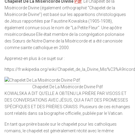
Chapelet De La Miséricorde Divine
Pdf
: Le Chapelet de la
Miséricorde Divine (également orthographié “Chapelet de la
Miséricorde Divine”) est basé sur les apparitions christologiques
de Jésus rapportées par Faustine Kowalska (1905-1938),
également connue sous le nom de “La Petite Fleur”. Une apôtre
miséricordieuse Elle était membre de la congrégation polonaise
des Sœurs de Notre-Dame de la Miséricorde et a été canonisée
comme sainte catholique en 2000.
Apprenez-en plus à ce sujet sur :
https://fr.wikipedia.org/wiki/Chapelet_de_la_Divine_Mis%C3%A9ricor
Chapelet De La Miséricorde Divine Pdf
KOWALSKA A DIT QU’ELLE A OBTENU LA PRIÈRE PAR VISOSS ET
DES CONVERSATIONS AVEC JÉSUS, QUI A FAIT DES PROMESSES
SPÉCIFIQUES ET DES PRIÈRES CRAISS. Plusieurs de ces échanges
sont relatés dans sa biographie officielle, publiée par le Vatican.
En tant que prière basée sur le chapelet pour les catholiques
romains, le chapelet est généralement récité avec le même