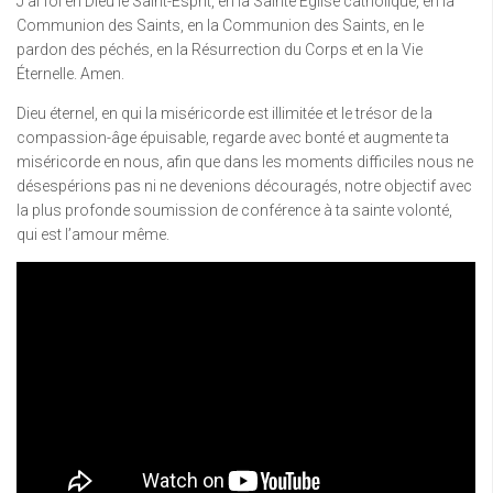
J’ai foi en Dieu le Saint-Esprit, en la Sainte Église catholique, en la
Communion des Saints, en la Communion des Saints, en le
pardon des péchés, en la Résurrection du Corps et en la Vie
Éternelle. Amen.
Dieu éternel, en qui la miséricorde est illimitée et le trésor de la
compassion-âge épuisable, regarde avec bonté et augmente ta
miséricorde en nous, afin que dans les moments difficiles nous ne
désespérions pas ni ne devenions découragés, notre objectif avec
la plus profonde soumission de conférence à ta sainte volonté,
qui est l’amour même.