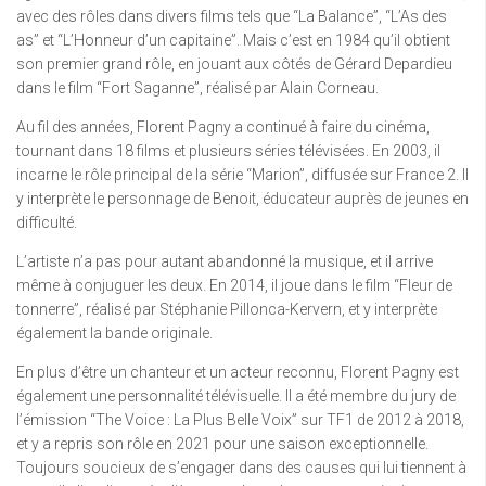
avec des rôles dans divers films tels que “La Balance”, “L’As des
as” et “L’Honneur d’un capitaine”. Mais c’est en 1984 qu’il obtient
son premier grand rôle, en jouant aux côtés de Gérard Depardieu
dans le film “Fort Saganne”, réalisé par Alain Corneau.
Au fil des années, Florent Pagny a continué à faire du cinéma,
tournant dans 18 films et plusieurs séries télévisées. En 2003, il
incarne le rôle principal de la série “Marion”, diffusée sur France 2. Il
y interprète le personnage de Benoit, éducateur auprès de jeunes en
difficulté.
L’artiste n’a pas pour autant abandonné la musique, et il arrive
même à conjuguer les deux. En 2014, il joue dans le film “Fleur de
tonnerre”, réalisé par Stéphanie Pillonca-Kervern, et y interprète
également la bande originale.
En plus d’être un chanteur et un acteur reconnu, Florent Pagny est
également une personnalité télévisuelle. Il a été membre du jury de
l’émission “The Voice : La Plus Belle Voix” sur TF1 de 2012 à 2018,
et y a repris son rôle en 2021 pour une saison exceptionnelle.
Toujours soucieux de s’engager dans des causes qui lui tiennent à