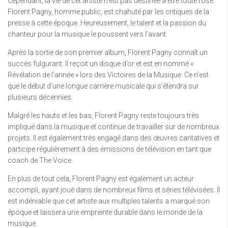
Cependant, la vie de cet artiste n’est pas destinée à être toute rose.
Florent Pagny, homme public, est chahuté par les critiques de la
presse à cette époque. Heureusement, le talent et la passion du
chanteur pour la musique le poussent vers l’avant.
Après la sortie de son premier album, Florent Pagny connaît un
succès fulgurant. Il reçoit un disque d’or et est en nommé «
Révélation de l’année » lors des Victoires de la Musique. Ce n’est
que le début d’une longue carrière musicale qui s’étendra sur
plusieurs décennies.
Malgré les hauts et les bas, Florent Pagny reste toujours très
impliqué dans la musique et continue de travailler sur de nombreux
projets. Il est également très engagé dans des œuvres caritatives et
participe régulièrement à des émissions de télévision en tant que
coach de The Voice.
En plus de tout cela, Florent Pagny est également un acteur
accompli, ayant joué dans de nombreux films et séries télévisées. Il
est indéniable que cet artiste aux multiples talents a marqué son
époque et laissera une empreinte durable dans le monde de la
musique.