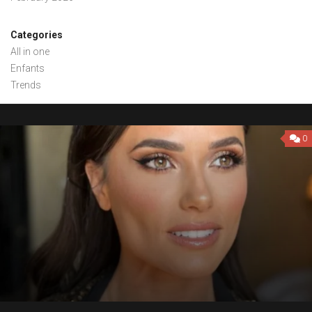
Categories
All in one
Enfants
Trends
0