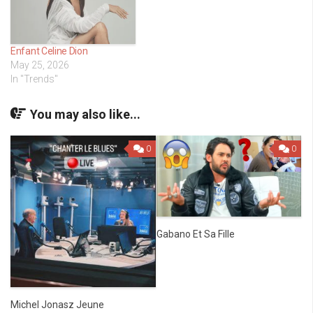
Enfant Celine Dion
May 25, 2026
In "Trends"
You may also like...
0
0
Gabano Et Sa Fille
Michel Jonasz Jeune