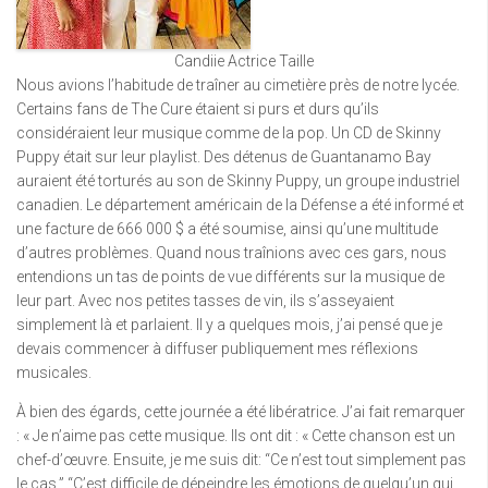
Candiie Actrice Taille
Nous avions l’habitude de traîner au cimetière près de notre lycée.
Certains fans de The Cure étaient si purs et durs qu’ils
considéraient leur musique comme de la pop. Un CD de Skinny
Puppy était sur leur playlist. Des détenus de Guantanamo Bay
auraient été torturés au son de Skinny Puppy, un groupe industriel
canadien. Le département américain de la Défense a été informé et
une facture de 666 000 $ a été soumise, ainsi qu’une multitude
d’autres problèmes. Quand nous traînions avec ces gars, nous
entendions un tas de points de vue différents sur la musique de
leur part. Avec nos petites tasses de vin, ils s’asseyaient
simplement là et parlaient. Il y a quelques mois, j’ai pensé que je
devais commencer à diffuser publiquement mes réflexions
musicales.
À bien des égards, cette journée a été libératrice. J’ai fait remarquer
: « Je n’aime pas cette musique. Ils ont dit : « Cette chanson est un
chef-d’œuvre. Ensuite, je me suis dit: “Ce n’est tout simplement pas
le cas.” “C’est difficile de dépeindre les émotions de quelqu’un qui