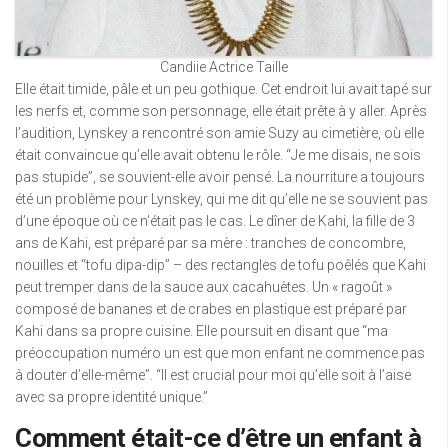
Candiie Actrice Taille
Elle était timide, pâle et un peu gothique. Cet endroit lui avait tapé sur
les nerfs et, comme son personnage, elle était prête à y aller. Après
l’audition, Lynskey a rencontré son amie Suzy au cimetière, où elle
était convaincue qu’elle avait obtenu le rôle. “Je me disais, ne sois
pas stupide”, se souvient-elle avoir pensé. La nourriture a toujours
été un problème pour Lynskey, qui me dit qu’elle ne se souvient pas
d’une époque où ce n’était pas le cas. Le dîner de Kahi, la fille de 3
ans de Kahi, est préparé par sa mère : tranches de concombre,
nouilles et “tofu dipa-dip” – des rectangles de tofu poêlés que Kahi
peut tremper dans de la sauce aux cacahuètes. Un « ragoût »
composé de bananes et de crabes en plastique est préparé par
Kahi dans sa propre cuisine. Elle poursuit en disant que “ma
préoccupation numéro un est que mon enfant ne commence pas
à douter d’elle-même”. “Il est crucial pour moi qu’elle soit à l’aise
avec sa propre identité unique.”
Comment était-ce d’être un enfant à