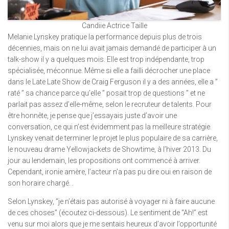
Candiie Actrice Taille
Melanie Lynskey pratique la performance depuis plus de trois
décennies, mais on ne lui avait jamais demandé de participer à un
talk-show il y a quelques mois. Elle est trop indépendante, trop
spécialisée, méconnue. Même si elle a failli décrocher une place
dans le Late Late Show de Craig Ferguson il y a des années, elle a ”
raté ” sa chance parce qu’elle ” posait trop de questions ” et ne
parlait pas assez d’elle-même, selon le recruteur de talents. Pour
être honnête, je pense que j’essayais juste d’avoir une
conversation, ce qui n’est évidemment pas la meilleure stratégie.
Lynskey venait de terminer le projet le plus populaire de sa carrière,
le nouveau drame Yellowjackets de Showtime, à l’hiver 2013. Du
jour au lendemain, les propositions ont commencé à arriver.
Cependant, ironie amère, l’acteur n’a pas pu dire oui en raison de
son horaire chargé. .
Selon Lynskey, “je n’étais pas autorisé à voyager ni à faire aucune
de ces choses” (écoutez ci-dessous). Le sentiment de “Ah!” est
venu sur moi alors que je me sentais heureux d’avoir l’opportunité