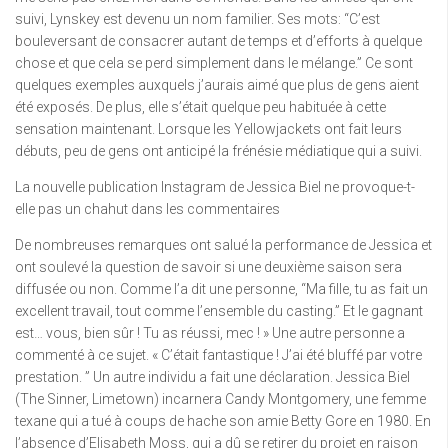
suivi, Lynskey est devenu un nom familier. Ses mots: “C’est
bouleversant de consacrer autant de temps et d’efforts à quelque
chose et que cela se perd simplement dans le mélange.” Ce sont
quelques exemples auxquels j’aurais aimé que plus de gens aient
été exposés. De plus, elle s’était quelque peu habituée à cette
sensation maintenant. Lorsque les Yellowjackets ont fait leurs
débuts, peu de gens ont anticipé la frénésie médiatique qui a suivi.
La nouvelle publication Instagram de Jessica Biel ne provoque-t-
elle pas un chahut dans les commentaires
De nombreuses remarques ont salué la performance de Jessica et
ont soulevé la question de savoir si une deuxième saison sera
diffusée ou non. Comme l’a dit une personne, “Ma fille, tu as fait un
excellent travail, tout comme l’ensemble du casting.” Et le gagnant
est… vous, bien sûr ! Tu as réussi, mec ! » Une autre personne a
commenté à ce sujet. « C’était fantastique ! J’ai été bluffé par votre
prestation. ” Un autre individu a fait une déclaration. Jessica Biel
(The Sinner, Limetown) incarnera Candy Montgomery, une femme
texane qui a tué à coups de hache son amie Betty Gore en 1980. En
l’absence d’Elisabeth Moss, qui a dû se retirer du projet en raison