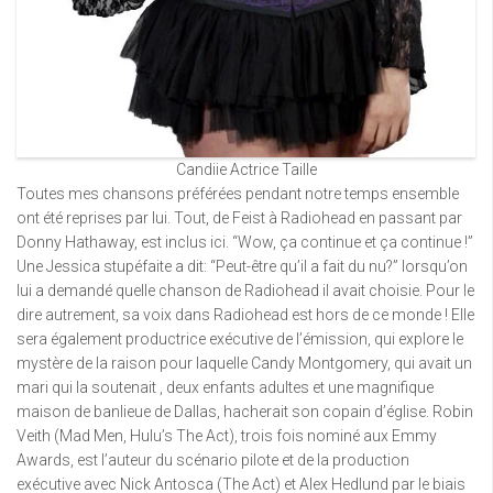
Candiie Actrice Taille
Toutes mes chansons préférées pendant notre temps ensemble
ont été reprises par lui. Tout, de Feist à Radiohead en passant par
Donny Hathaway, est inclus ici. “Wow, ça continue et ça continue !”
Une Jessica stupéfaite a dit: “Peut-être qu’il a fait du nu?” lorsqu’on
lui a demandé quelle chanson de Radiohead il avait choisie. Pour le
dire autrement, sa voix dans Radiohead est hors de ce monde ! Elle
sera également productrice exécutive de l’émission, qui explore le
mystère de la raison pour laquelle Candy Montgomery, qui avait un
mari qui la soutenait , deux enfants adultes et une magnifique
maison de banlieue de Dallas, hacherait son copain d’église. Robin
Veith (Mad Men, Hulu’s The Act), trois fois nominé aux Emmy
Awards, est l’auteur du scénario pilote et de la production
exécutive avec Nick Antosca (The Act) et Alex Hedlund par le biais