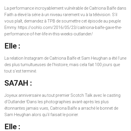
La performance incroyablement vulnérable de Caitriona Balfe dans
Faith a élevé la série à un niveau rarement vu à la télévision. S’il
vous plaît, demandez à TPB de soumettre cet épisode au peuple
Emmy. https://oohlo.com/2016/05/23/caitriona-balfe-gave-the-
performance-of-her-life-in-this-weeks-outlander/
Elle :
La relation Instagram de Caitriona Balfe et Sam Heughan a été l’une
des plus tumultueuses de l’histoire, mais cela fait 100 jours que
tout s’est terminé.
SA7AH :
Joyeux anniversaire au tout premier Scotch Talk avec le casting
d’Outlander !Dans les photographies avant-après les plus
étonnantes jamais vues, Caitriona Balfe a arraché le bonnet de
Sam Heughan alors qu’il faisait le poirier.
Elle :