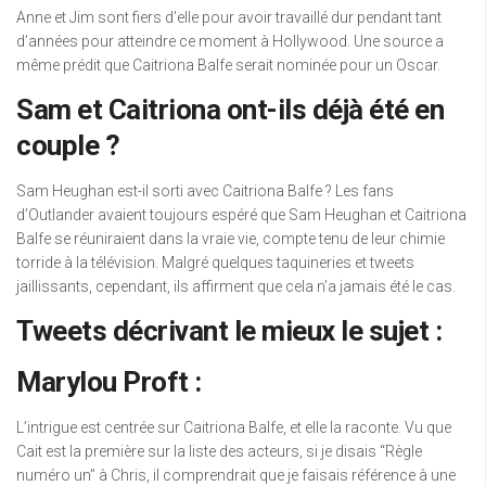
Anne et Jim sont fiers d’elle pour avoir travaillé dur pendant tant
d’années pour atteindre ce moment à Hollywood. Une source a
même prédit que Caitriona Balfe serait nominée pour un Oscar.
Sam et Caitriona ont-ils déjà été en
couple ?
Sam Heughan est-il sorti avec Caitriona Balfe ? Les fans
d’Outlander avaient toujours espéré que Sam Heughan et Caitriona
Balfe se réuniraient dans la vraie vie, compte tenu de leur chimie
torride à la télévision. Malgré quelques taquineries et tweets
jaillissants, cependant, ils affirment que cela n’a jamais été le cas.
Tweets décrivant le mieux le sujet :
Marylou Proft :
L’intrigue est centrée sur Caitriona Balfe, et elle la raconte. Vu que
Cait est la première sur la liste des acteurs, si je disais “Règle
numéro un” à Chris, il comprendrait que je faisais référence à une