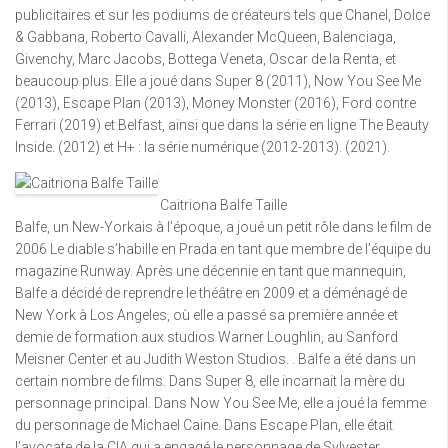
publicitaires et sur les podiums de créateurs tels que Chanel, Dolce
& Gabbana, Roberto Cavalli, Alexander McQueen, Balenciaga,
Givenchy, Marc Jacobs, Bottega Veneta, Oscar de la Renta, et
beaucoup plus. Elle a joué dans Super 8 (2011), Now You See Me
(2013), Escape Plan (2013), Money Monster (2016), Ford contre
Ferrari (2019) et Belfast, ainsi que dans la série en ligne The Beauty
Inside. (2012) et H+ : la série numérique (2012-2013). (2021).
Caitriona Balfe Taille
Balfe, un New-Yorkais à l’époque, a joué un petit rôle dans le film de
2006 Le diable s’habille en Prada en tant que membre de l’équipe du
magazine Runway. Après une décennie en tant que mannequin,
Balfe a décidé de reprendre le théâtre en 2009 et a déménagé de
New York à Los Angeles, où elle a passé sa première année et
demie de formation aux studios Warner Loughlin, au Sanford
Meisner Center et au Judith Weston Studios. . Balfe a été dans un
certain nombre de films. Dans Super 8, elle incarnait la mère du
personnage principal. Dans Now You See Me, elle a joué la femme
du personnage de Michael Caine. Dans Escape Plan, elle était
l’avocate de la CIA qui a engagé le personnage de Sylvester