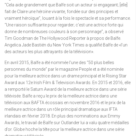
“Cela aide grandement que Balfe soit un acteur si engageant; [elle]
fait de Claire une héroïne vivante, fondée sur des principes et
vraiment héroïque”, louant à la fois le spectacle et sa performance.
“Une raison suffisante pour regarder; c’est une actrice forte qui
donne de nombreuses couleurs à son personnage”, a observé
Tim Goodman de The Hollywood Reporter à propos de Balfe.
Angelica Jade Bastién du New York Times a qualifié Balfe de «l’un
des acteurs les plus attrayants de la télévision».
En avril 2015, Balfe a été nommée l’une des “50 plus belles
personnes du monde” par le magazine People et a été nominée
pour la meilleure actrice dans un drame principal et le Rising Star
Award aux 12e Irish Film & Television Awards. En 2015 et 2016, elle
a remporté le Saturn Award de la meilleure actrice dans une série
télévisée. Balfe a reçu le prix de la meilleure actrice dans une
télévision aux BAFTA écossais en novembre 2016 et le prix de la
meilleure actrice dans un rôle principal dramatique aux IFTA
irlandais en février 2018. En plus des nominations aux Emmy
Awards, le travail de Balfe sur Outlander lui a valu quatre médailles
d’or. Globe hoche la tête pour la meilleure actrice dans une série
dramatique télévisée.