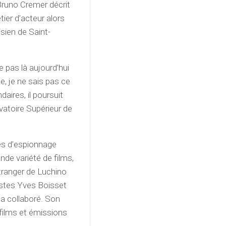
Bruno Cremer décrit
ier d’acteur alors
isien de Saint-
e pas là aujourd’hui
le, je ne sais pas ce
daires, il poursuit
atoire Supérieur de
les d’espionnage
ande variété de films,
tranger de Luchino
éastes Yves Boisset
 a collaboré. Son
 films et émissions