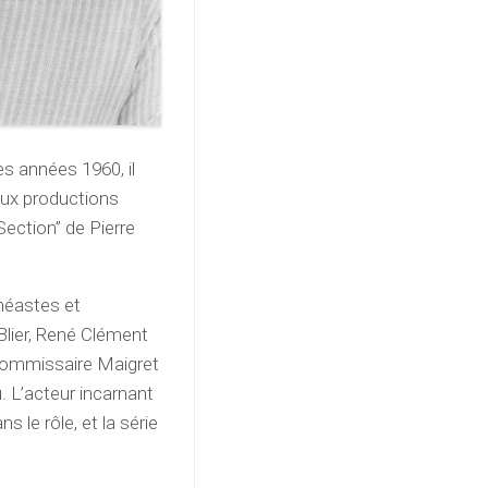
es années 1960, il
eux productions
Section” de Pierre
inéastes et
 Blier, René Clément
 commissaire Maigret
 L’acteur incarnant
 le rôle, et la série