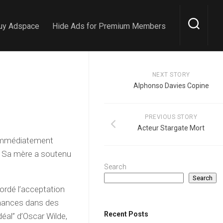
uy Adspace
Hide Ads for Premium Members
NEXT STORY
Alphonso Davies Copine
PREVIOUS STORY
Acteur Stargate Mort
 immédiatement
. Sa mère a soutenu
Search
Search
ordé l’acceptation
ormances dans des
Recent Posts
déal” d’Oscar Wilde,