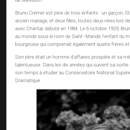
de télévision.
Bruno Cremer est père de trois enfants : un garçon, St
ancien mariage, et deux filles, toutes deux nées lors 
avec Chantal, débuté en 1984. Le 6 octobre 1929, Bru
au monde sous le nom de Saint -Mandé, l’enfant du mil
bourgeoise qui comprenait également quatre frères e
Son père était un homme d’affaires prospère et sa mèr
talentueuse. Dans les dix années qui suivent sa sortie 
son temps à étudier au Conservatoire National Supérie
Dramatique.