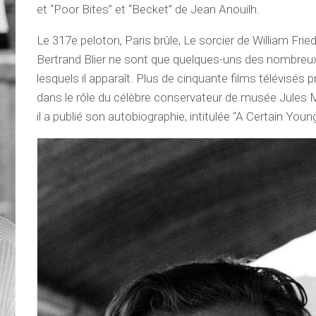
et “Poor Bites” et “Becket” de Jean Anouilh.
Le 317e peloton, Paris brûle, Le sorcier de William Fri
Bertrand Blier ne sont que quelques-uns des nombreu
lesquels il apparaît. Plus de cinquante films télévisés
dans le rôle du célèbre conservateur de musée Jules Ma
il a publié son autobiographie, intitulée “A Certain You