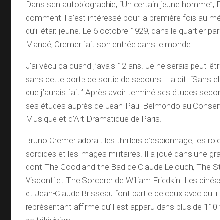
Dans son autobiographie, “Un certain jeune homme”, 
comment il s’est intéressé pour la première fois au mét
qu’il était jeune. Le 6 octobre 1929, dans le quartier par
Mandé, Cremer fait son entrée dans le monde.
J’ai vécu ça quand j’avais 12 ans. Je ne serais peut-êtr
sans cette porte de sortie de secours. Il a dit: “Sans el
que j’aurais fait.” Après avoir terminé ses études secon
ses études auprès de Jean-Paul Belmondo au Conserv
Musique et d’Art Dramatique de Paris.
Bruno Cremer adorait les thrillers d’espionnage, les rô
sordides et les images militaires. Il a joué dans une gr
dont The Good and the Bad de Claude Lelouch, The S
Visconti et The Sorcerer de William Friedkin. Les cin
et Jean-Claude Brisseau font partie de ceux avec qui il
représentant affirme qu’il est apparu dans plus de 110