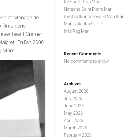
Keiona Et Son Mari
Natasha Saint Pierre Mari
Denitsa Ikonomova Et Son Mari
edkin et Ménage de
Mari Natasha St Pier
x films dans
Inès Reg Mari
 présentaient Cremer
igret. En l’an 2000,
ng Man”.
Recent Comments
No comments to show.
Archives
August 2026
July 2026
June 2026
May 2026
April 2026
March 2026
February 2026