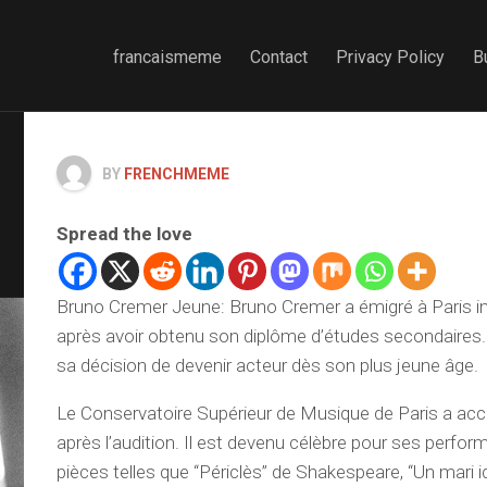
francaismeme
Contact
Privacy Policy
B
BY
FRENCHMEME
Spread the love
Bruno Cremer Jeune: Bruno Cremer a émigré à Paris
après avoir obtenu son diplôme d’études secondaires
sa décision de devenir acteur dès son plus jeune âge.
Le Conservatoire Supérieur de Musique de Paris a acc
après l’audition. Il est devenu célèbre pour ses perf
pièces telles que “Périclès” de Shakespeare, “Un mari i