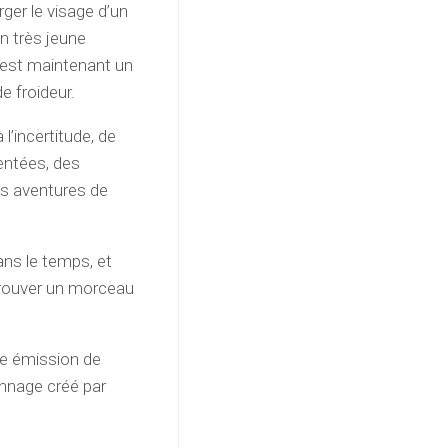
ger le visage d’un
un très jeune
 est maintenant un
e froideur.
l’incertitude, de
entées, des
les aventures de
ans le temps, et
trouver un morceau
ne émission de
onnage créé par