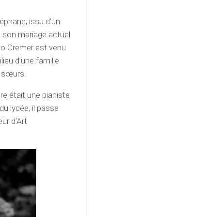
éphane, issu d’un
de son mariage actuel
no Cremer est venu
ieu d’une famille
t sœurs.
e était une pianiste
du lycée, il passe
ur d’Art