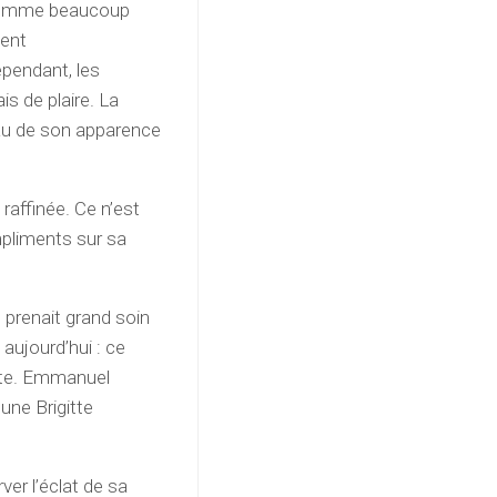
 comme beaucoup
ment
ependant, les
s de plaire. La
eau de son apparence
 raffinée. Ce n’est
mpliments sur sa
 prenait grand soin
aujourd’hui : ce
ente. Emmanuel
une Brigitte
er l’éclat de sa