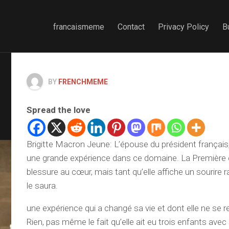
francaismeme
Contact
Privacy Policy
B
BY
FRENCHMEME
Spread the love
Brigitte Macron Jeune: L’épouse du président français,
une grande expérience dans ce domaine. La Première 
blessure au cœur, mais tant qu’elle affiche un sourire 
le saura.
une expérience qui a changé sa vie et dont elle ne se 
Rien, pas même le fait qu’elle ait eu trois enfants avec