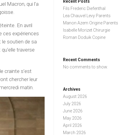
Recent Posts
el Macron, qui l’a
Fils Frederic Diefenthal
goisse.
Lea Chauvel Levy Parents
Manon Azem Origine Parents
teinte. En avril
Isabelle Morizet Chirurgie
vre ces expériences
Roman Doduik Copine
t le soutien de sa
 qu’elle traverse
Recent Comments
No comments to show.
de crainte s’est
ont chercher leur
n mercredi matin.
Archives
August 2026
July 2026
June 2026
May 2026
April 2026
March 2026