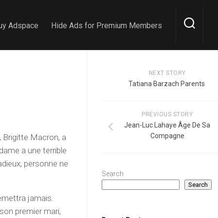
uy Adspace
Hide Ads for Premium Members
NEXT STORY
Tatiana Barzach Parents
PREVIOUS STORY
Jean-Luc Lahaye Âge De Sa
Compagne
 Brigitte Macron, a
dame a une terrible
radieux, personne ne
Search
Search
remettra jamais.
 son premier mari,