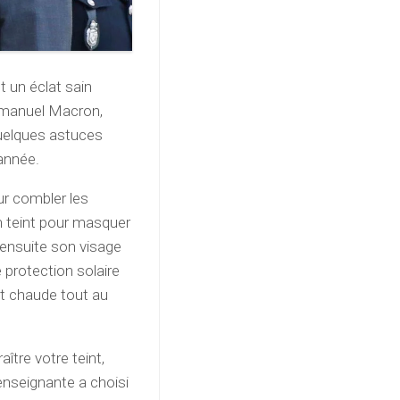
t un éclat sain
Emmanuel Macron,
quelques astuces
année.
our combler les
on teint pour masquer
e ensuite son visage
 protection solaire
et chaude tout au
ître votre teint,
enseignante a choisi