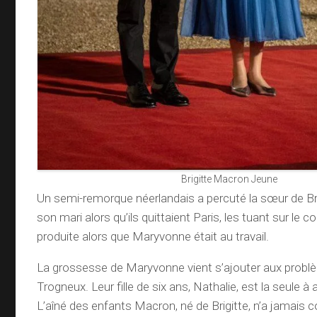
Brigitte Macron Jeune
Un semi-remorque néerlandais a percuté la sœur de Br
son mari alors qu’ils quittaient Paris, les tuant sur le c
produite alors que Maryvonne était au travail.
La grossesse de Maryvonne vient s’ajouter aux problè
Trogneux. Leur fille de six ans, Nathalie, est la seule à
L’aîné des enfants Macron, né de Brigitte, n’a jamais 