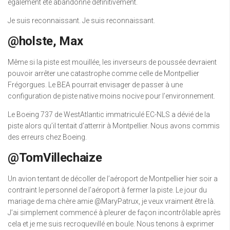
également été abandonné définitivement.
Je suis reconnaissant. Je suis reconnaissant.
@holste, Max
Même si la piste est mouillée, les inverseurs de poussée devraient
pouvoir arrêter une catastrophe comme celle de Montpellier
Frégorgues. Le BEA pourrait envisager de passer à une
configuration de piste native moins nocive pour l’environnement.
Le Boeing 737 de WestAtlantic immatriculé EC-NLS a dévié de la
piste alors qu’il tentait d’atterrir à Montpellier. Nous avons commis
des erreurs chez Boeing.
@TomVillechaize
Un avion tentant de décoller de l’aéroport de Montpellier hier soir a
contraint le personnel de l’aéroport à fermer la piste. Le jour du
mariage de ma chère amie @MaryPatrux, je veux vraiment être là.
J’ai simplement commencé à pleurer de façon incontrôlable après
cela et je me suis recroquevillé en boule. Nous tenons à exprimer