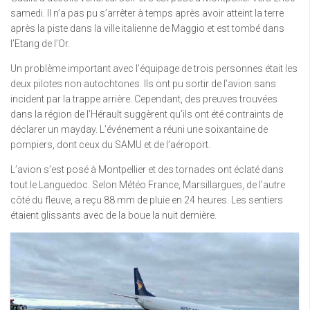
samedi. Il n’a pas pu s’arrêter à temps après avoir atteint la terre
après la piste dans la ville italienne de Maggio et est tombé dans
l’Etang de l’Or.
Un problème important avec l’équipage de trois personnes était les
deux pilotes non autochtones. Ils ont pu sortir de l’avion sans
incident par la trappe arrière. Cependant, des preuves trouvées
dans la région de l’Hérault suggèrent qu’ils ont été contraints de
déclarer un mayday. L’événement a réuni une soixantaine de
pompiers, dont ceux du SAMU et de l’aéroport.
L’avion s’est posé à Montpellier et des tornades ont éclaté dans
tout le Languedoc. Selon Météo France, Marsillargues, de l’autre
côté du fleuve, a reçu 88 mm de pluie en 24 heures. Les sentiers
étaient glissants avec de la boue la nuit dernière.