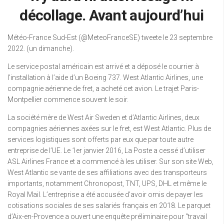
décollage. Avant aujourd’hui
Météo-France Sud-Est (@MeteoFranceSE) tweete le 23 septembre
2022. (un dimanche).
Le service postal américain est arrivé et a déposé le courrier à
l’installation à l’aide d’un Boeing 737. West Atlantic Airlines, une
compagnie aérienne de fret, a acheté cet avion. Le trajet Paris-
Montpellier commence souvent le soir.
La société mère de West Air Sweden et d’Atlantic Airlines, deux
compagnies aériennes axées sur le fret, est West Atlantic. Plus de
services logistiques sont offerts par eux que par toute autre
entreprise de l’UE. Le 1er janvier 2016, La Poste a cessé d’utiliser
ASL Airlines France et a commencé à les utiliser. Sur son site Web,
West Atlantic se vante de ses affiliations avec des transporteurs
importants, notamment Chronopost, TNT, UPS, DHL et même le
Royal Mail. L’entreprise a été accusée d’avoir omis de payer les
cotisations sociales de ses salariés français en 2018. Le parquet
d’Aix-en-Provence a ouvert une enquête préliminaire pour “travail