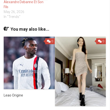
Alexandre Debanne Et Son
Fils
May 26, 2026
In "Trends"
You may also like...
0
0
Leao Origine