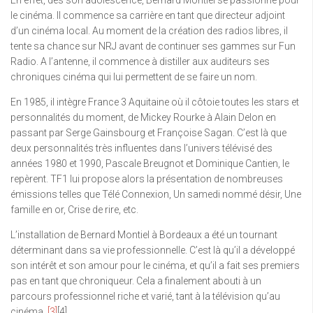
En effet, dès son adolescence, Bernard Montiel se passionne pour
le cinéma. Il commence sa carrière en tant que directeur adjoint
d’un cinéma local. Au moment de la création des radios libres, il
tente sa chance sur NRJ avant de continuer ses gammes sur Fun
Radio. A l’antenne, il commence à distiller aux auditeurs ses
chroniques cinéma qui lui permettent de se faire un nom.
En 1985, il intègre France 3 Aquitaine où il côtoie toutes les stars et
personnalités du moment, de Mickey Rourke à Alain Delon en
passant par Serge Gainsbourg et Françoise Sagan. C’est là que
deux personnalités très influentes dans l’univers télévisé des
années 1980 et 1990, Pascale Breugnot et Dominique Cantien, le
repèrent. TF1 lui propose alors la présentation de nombreuses
émissions telles que Télé Connexion, Un samedi nommé désir, Une
famille en or, Crise de rire, etc.
L’installation de Bernard Montiel à Bordeaux a été un tournant
déterminant dans sa vie professionnelle. C’est là qu’il a développé
son intérêt et son amour pour le cinéma, et qu’il a fait ses premiers
pas en tant que chroniqueur. Cela a finalement abouti à un
parcours professionnel riche et varié, tant à la télévision qu’au
cinéma.
[3]
[4]