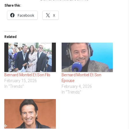
Share this:
Facebook
X
Related
Bernard Montiel Et Son Fils
Bernard Montiel Et Son
February 15, 2026
Épouse
In "Trends"
February 4, 2026
In "Trends"