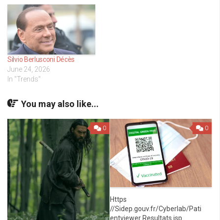
Silvio Berlusconi Décès
June 24, 2026
In "Trends"
You may also like...
0
0
Https
//Sidep.gouv.fr/Cyberlab/Pati
entviewer Resultats.jsp