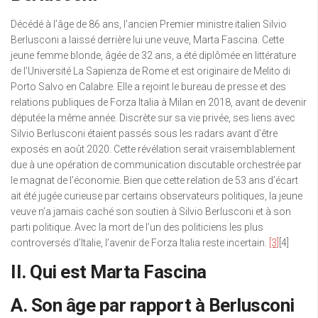
Décédé à l’âge de 86 ans, l’ancien Premier ministre italien Silvio
Berlusconi a laissé derrière lui une veuve, Marta Fascina. Cette
jeune femme blonde, âgée de 32 ans, a été diplômée en littérature
de l’Université La Sapienza de Rome et est originaire de Melito di
Porto Salvo en Calabre. Elle a rejoint le bureau de presse et des
relations publiques de Forza Italia à Milan en 2018, avant de devenir
députée la même année. Discrète sur sa vie privée, ses liens avec
Silvio Berlusconi étaient passés sous les radars avant d’être
exposés en août 2020. Cette révélation serait vraisemblablement
due à une opération de communication discutable orchestrée par
le magnat de l’économie. Bien que cette relation de 53 ans d’écart
ait été jugée curieuse par certains observateurs politiques, la jeune
veuve n’a jamais caché son soutien à Silvio Berlusconi et à son
parti politique. Avec la mort de l’un des politiciens les plus
controversés d’Italie, l’avenir de Forza Italia reste incertain.
[3]
[4]
II. Qui est Marta Fascina
A. Son âge par rapport à Berlusconi