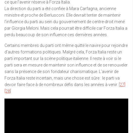
ce que l’avenir réserve à Forza Italia.
La direction du parti a été confiée à Mara Carfagna, ancienne
ministre et proche de Berlusconi. Elle devrait tenter de maintenir
l’influence du parti au sein du gouvernement de centre-droit mené
par Giorgia Meloni. Mais cela pourrait être difficile car Forza Italia a
perdu beaucoup de son influence ces dernières années.
Certains membres du parti ont même quitté le navire pour rejoindre
d’autres formations politiques. Malgré cela, Forza Italia reste un
parti important sur la scène politique italienne. Il reste à voir si le
parti sera en mesure de maintenir son influence et de se renouveler
sans la présence de son fondateur charismatique. L’avenir de
Forza Italia reste incertain, mais une chose est sûre : le parti va
devoir faire face à de nombreux défis dans les années à venir.
[27]
[28]