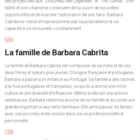
des projets tels que “Le Bureau des Légendes” et “The Tunnel”. Son
talent et son charisme continuent de lui ouvrir de nouvelles
opportunités et de susciter l’admiration de ses fans. Barbara
Cabrita ne cesse d’impressionner par sa polyvalence et sa
capacité à se renouveler constamment.
[5]
[6]
La famille de Barbara Cabrita
La famille de Barbara Cabrita est composée de sa mère et de ses
deux frères et sœurs plus jeunes. D’origine française et portugaise,
Barbara a passé son enfance au Portugal. Sa famille a des racines
à la fois portugaises et françaises, ce qui lui a donné une riche
culture et une diversité d’influences. Même si elle est une actrice
talentueuse, Barbara reste très proche de sa famille et accorde une
grande importance aux liens familiaux. Elle aime passer du temps
avec ses proches et les inclure dans sa vie professionnelle et
personnelle.
[7]
[8]