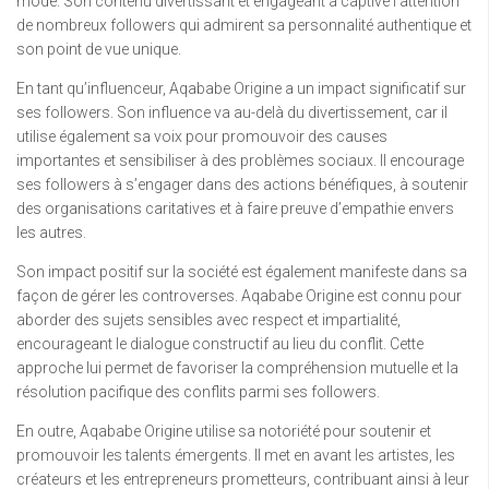
mode. Son contenu divertissant et engageant a captivé l’attention
de nombreux followers qui admirent sa personnalité authentique et
son point de vue unique.
En tant qu’influenceur, Aqababe Origine a un impact significatif sur
ses followers. Son influence va au-delà du divertissement, car il
utilise également sa voix pour promouvoir des causes
importantes et sensibiliser à des problèmes sociaux. Il encourage
ses followers à s’engager dans des actions bénéfiques, à soutenir
des organisations caritatives et à faire preuve d’empathie envers
les autres.
Son impact positif sur la société est également manifeste dans sa
façon de gérer les controverses. Aqababe Origine est connu pour
aborder des sujets sensibles avec respect et impartialité,
encourageant le dialogue constructif au lieu du conflit. Cette
approche lui permet de favoriser la compréhension mutuelle et la
résolution pacifique des conflits parmi ses followers.
En outre, Aqababe Origine utilise sa notoriété pour soutenir et
promouvoir les talents émergents. Il met en avant les artistes, les
créateurs et les entrepreneurs prometteurs, contribuant ainsi à leur