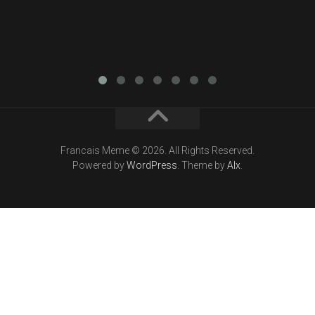
Francais Meme © 2026. All Rights Reserved.
Powered by
WordPress
. Theme by
Alx
.