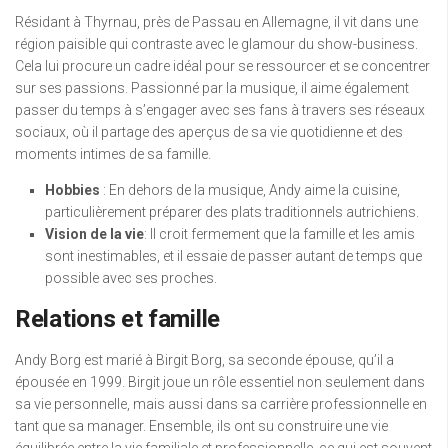
Résidant à Thyrnau, près de Passau en Allemagne, il vit dans une
région paisible qui contraste avec le glamour du show-business.
Cela lui procure un cadre idéal pour se ressourcer et se concentrer
sur ses passions. Passionné par la musique, il aime également
passer du temps à s’engager avec ses fans à travers ses réseaux
sociaux, où il partage des aperçus de sa vie quotidienne et des
moments intimes de sa famille.
Hobbies
: En dehors de la musique, Andy aime la cuisine,
particulièrement préparer des plats traditionnels autrichiens.
Vision de la vie
: Il croit fermement que la famille et les amis
sont inestimables, et il essaie de passer autant de temps que
possible avec ses proches.
Relations et famille
Andy Borg est marié à Birgit Borg, sa seconde épouse, qu’il a
épousée en 1999. Birgit joue un rôle essentiel non seulement dans
sa vie personnelle, mais aussi dans sa carrière professionnelle en
tant que sa manager. Ensemble, ils ont su construire une vie
équilibrée entre la vie familiale et professionnelle, ce qui est souvent