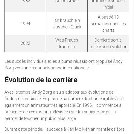
1982
Adios Amor
immense succès
initial
A passé 13
Ich brauch ein
1994
semaines dans les
bisschen Glück
charts
Was Frauen
Dernière sortie,
2022
träumen
reflète son évolution
Les succès individuels et les albums réussis ont propulsé Andy
Borg vers une reconnaissance internationale.
Évolution de la carrière
Avec le temps, Andy Borg a su s’adapter aux évolutions de
l’industrie musicale. En plus de sa carrière de chanteur, il devient
également un animateur très apprécié. En 1996, il commence à
présenter des émissions télévisées sur la musique, ce qui lui
permet de toucher un public plus large.
Durant cette période, il succède à Karl Moik en animant le célèbre