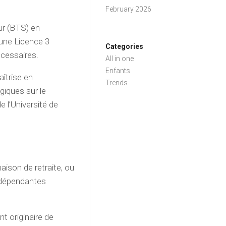
February 2026
ur (BTS) en
r une Licence 3
Categories
nécessaires.
All in one
Enfants
aîtrise en
Trends
giques sur le
e l’Université de
aison de retraite, ou
 dépendantes
t originaire de