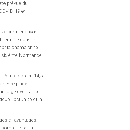
ate prévue du
 COVID-19 en
uinze premiers avant
t terminé dans le
 par la championne
la sixième Normande
 Petit a obtenu 14,5
atrième place.
n large éventail de
ique, l’actualité et la
ages et avantages,
en somptueux, un