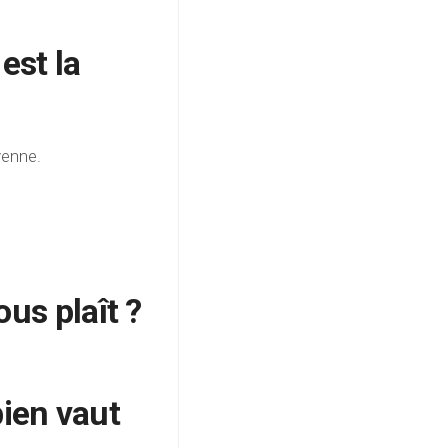
est la
yenne.
ous plaît ?
ien vaut