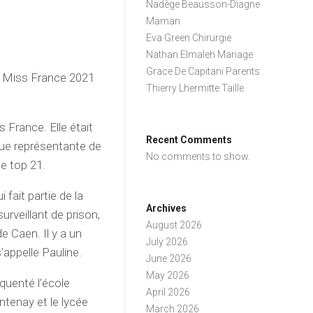
Nadège Beausson-Diagne
Maman
Eva Green Chirurgie
Nathan Elmaleh Mariage
Grace De Capitani Parents
s Miss France 2021
Thierry Lhermitte Taille
France. Elle était
Recent Comments
ue représentante de
No comments to show.
le top 21.
 fait partie de la
Archives
rveillant de prison,
August 2026
de Caen. Il y a un
July 2026
s’appelle Pauline.
June 2026
May 2026
quenté l’école
April 2026
ntenay et le lycée
March 2026