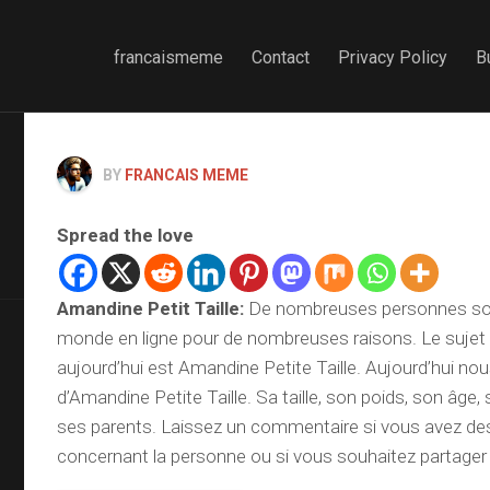
francaismeme
Contact
Privacy Policy
B
BY
FRANCAIS MEME
Spread the love
Amandine Petit Taille
:
De nombreuses personnes son
monde en ligne pour de nombreuses raisons. Le sujet 
aujourd’hui est Amandine Petite Taille. Aujourd’hui nou
d’Amandine Petite Taille. Sa taille, son poids, son âge, 
ses parents. Laissez un commentaire si vous avez de
concernant la personne ou si vous souhaitez partager