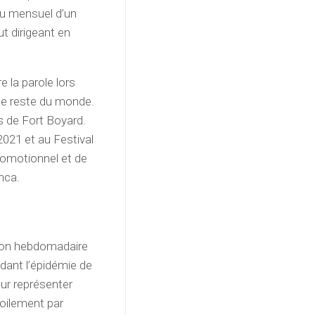
nu mensuel d’un
t dirigeant en
e la parole lors
le reste du monde.
rs de Fort Boyard.
021 et au Festival
romotionnel et de
nca.
ion hebdomadaire
ndant l’épidémie de
ur représenter
oilement par