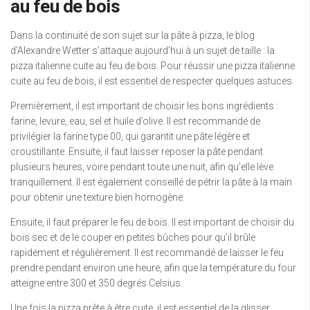
au feu de bois
Dans la continuité de son sujet sur la pâte à pizza, le blog
d’Alexandre Wetter s’attaque aujourd’hui à un sujet de taille : la
pizza italienne cuite au feu de bois. Pour réussir une pizza italienne
cuite au feu de bois, il est essentiel de respecter quelques astuces.
Premièrement, il est important de choisir les bons ingrédients :
farine, levure, eau, sel et huile d’olive. Il est recommandé de
privilégier la farine type 00, qui garantit une pâte légère et
croustillante. Ensuite, il faut laisser reposer la pâte pendant
plusieurs heures, voire pendant toute une nuit, afin qu’elle lève
tranquillement. Il est également conseillé de pétrir la pâte à la main
pour obtenir une texture bien homogène.
Ensuite, il faut préparer le feu de bois. Il est important de choisir du
bois sec et de le couper en petites bûches pour qu’il brûle
rapidement et régulièrement. Il est recommandé de laisser le feu
prendre pendant environ une heure, afin que la température du four
atteigne entre 300 et 350 degrés Celsius.
Une fois la pizza prête à être cuite, il est essentiel de la glisser