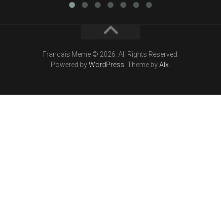
Francais Meme © 2026. All Rights Reserved.
Powered by
WordPress
. Theme by
Alx
.