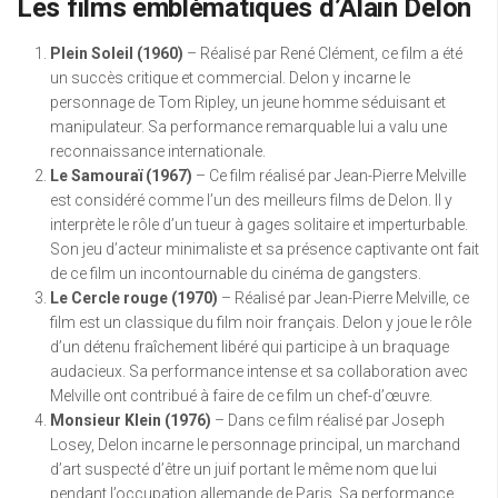
Les films emblématiques d’Alain Delon
Plein Soleil (1960)
– Réalisé par René Clément, ce film a été
un succès critique et commercial. Delon y incarne le
personnage de Tom Ripley, un jeune homme séduisant et
manipulateur. Sa performance remarquable lui a valu une
reconnaissance internationale.
Le Samouraï (1967)
– Ce film réalisé par Jean-Pierre Melville
est considéré comme l’un des meilleurs films de Delon. Il y
interprète le rôle d’un tueur à gages solitaire et imperturbable.
Son jeu d’acteur minimaliste et sa présence captivante ont fait
de ce film un incontournable du cinéma de gangsters.
Le Cercle rouge (1970)
– Réalisé par Jean-Pierre Melville, ce
film est un classique du film noir français. Delon y joue le rôle
d’un détenu fraîchement libéré qui participe à un braquage
audacieux. Sa performance intense et sa collaboration avec
Melville ont contribué à faire de ce film un chef-d’œuvre.
Monsieur Klein (1976)
– Dans ce film réalisé par Joseph
Losey, Delon incarne le personnage principal, un marchand
d’art suspecté d’être un juif portant le même nom que lui
pendant l’occupation allemande de Paris. Sa performance