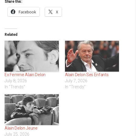
Share this:
Facebook
X
Related
Ex Femme Alain Delon
Alain Delon Ses Enfants
July 8, 2026
July 7, 2026
In "Trends"
In "Trends"
Alain Delon Jeune
July 25, 2026