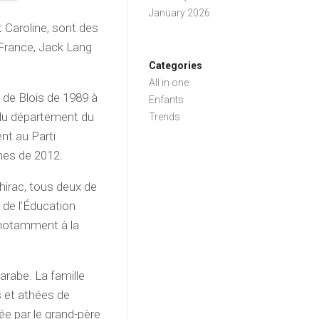
January 2026
et Caroline, sont des
 France, Jack Lang
Categories
All in one
e de Blois de 1989 à
Enfants
 du département du
Trends
ent au Parti
nnes de 2012.
hirac, tous deux de
e de l’Éducation
 notamment à la
arabe. La famille
s et athées de
dée par le grand-père