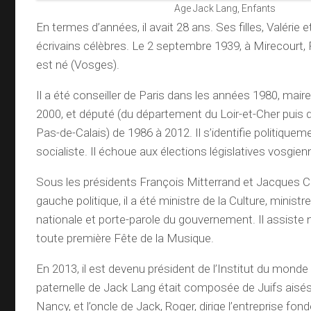
Age Jack Lang, Enfants
En termes d’années, il avait 28 ans. Ses filles, Valérie 
écrivains célèbres. Le 2 septembre 1939, à Mirecourt,
est né (Vosges).
Il a été conseiller de Paris dans les années 1980, mair
2000, et député (du département du Loir-et-Cher puis
Pas-de-Calais) de 1986 à 2012. Il s’identifie politiquem
socialiste. Il échoue aux élections législatives vosgie
Sous les présidents François Mitterrand et Jacques C
gauche politique, il a été ministre de la Culture, ministr
nationale et porte-parole du gouvernement. Il assiste
toute première Fête de la Musique.
En 2013, il est devenu président de l’Institut du monde 
paternelle de Jack Lang était composée de Juifs aisé
Nancy, et l’oncle de Jack, Roger, dirige l’entreprise fon