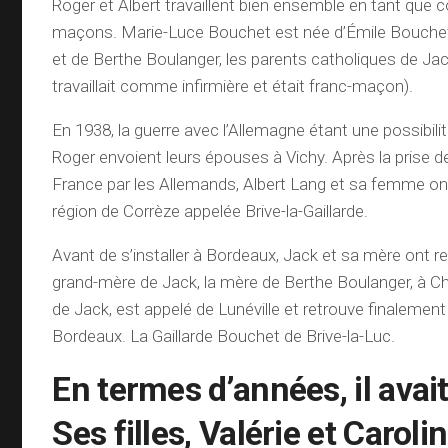
Roger et Albert travaillent bien ensemble en tant qu
maçons. Marie-Luce Bouchet est née d’Émile Bouche
et de Berthe Boulanger, les parents catholiques de Jac
travaillait comme infirmière et était franc-maçon).
En 1938, la guerre avec l’Allemagne étant une possibilité
Roger envoient leurs épouses à Vichy. Après la prise de
France par les Allemands, Albert Lang et sa femme o
région de Corrèze appelée Brive-la-Gaillarde.
Avant de s’installer à Bordeaux, Jack et sa mère ont rend
grand-mère de Jack, la mère de Berthe Boulanger, à Cho
de Jack, est appelé de Lunéville et retrouve finalement 
Bordeaux. La Gaillarde Bouchet de Brive-la-Luc.
En termes d’années, il avai
Ses filles, Valérie et Caroli