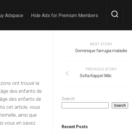
uy Adspace
Hide Ads for Premium Members
NEXT STORY
Dominique farrugia maladie
PREVIOUS STORY
Sofia Kappel Wiki
zons ont trouvé la
’âge des enfants de
d’âge des enfants de
Search
Search
ns cet article, vous
ternelle, ainsi que
 si vous en savez
Recent Posts
.