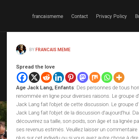
francaismeme
Contact
Privacy Policy
B
BY
FRANCAIS MEME
Spread the love
Age Jack Lang, Enfants
: Des personnes de tous hori
renommée en ligne pour diverses raisons. Le groupe d
Jack Lang fait l’objet de cette discussion. Le groupe 
Jack Lang fait l’objet de la discussion d’aujourd’hui. Da
découvrirez sa taille, son poids, son âge et sa lignée pa
ses revenus estimés. Veuillez laisser un commentaire
plus sur cet individu ou si vous avez autre chose à dire