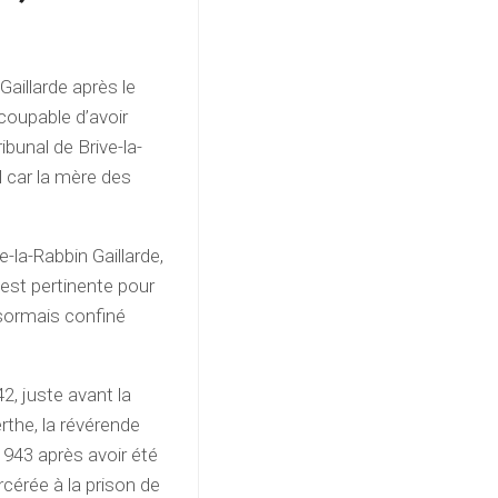
aillarde après le
oupable d’avoir
ibunal de Brive-la-
l car la mère des
-la-Rabbin Gaillarde,
 est pertinente pour
ésormais confiné
42, juste avant la
rthe, la révérende
1943 après avoir été
cérée à la prison de