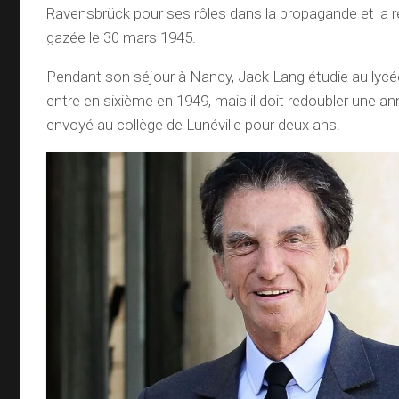
Ravensbrück pour ses rôles dans la propagande et la ré
gazée le 30 mars 1945.
Pendant son séjour à Nancy, Jack Lang étudie au lycée
entre en sixième en 1949, mais il doit redoubler une ann
envoyé au collège de Lunéville pour deux ans.