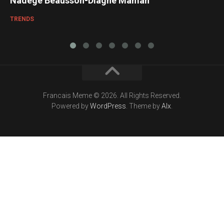
Nadège Beausson-Diagne Maman
TRENDS
Francais Meme © 2026. All Rights Reserved.
Powered by
WordPress
. Theme by
Alx
.