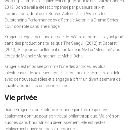
Walking Dead”. Elle a également été juge pour le Festival de Cannes
2019. Son travail a été récompensé par plusieurs prix et
nominations, dont deux Screen Actors Guild Awards for
Outstanding Performance by a Female Actor in a Drama Series
pour son rôle dans The Bridge.
Kruger est également une actrice de théâtre accomplie, ayant joué
dans des productions telles que The Seagull (2012) et Cabaret
(2013). Elle joue actuellement dans la série Netflix “Messiah” aux
côtés de Michelle Monaghan et Mehdi Dehbi.
Kruger s’est imposée comme l’une des actrices les plus
talentueuses de sa génération. Elle continue de se mettre au défi
avec de nouveaux rôles et s’engage à offrir un divertissement de
qualité aux publics du monde entier.
Vie privée
Diane Kruger est une actrice et mannequin très respectée,
également connue pour son travail philanthropique. Malgré son
succès dans l’industrie du divertissement, elle est restée
relativement privée sur sa vie personnelle.