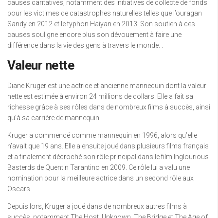
causes caritatives, notamment des initiatives de collecte de fonds
pour les victimes de catastrophes naturelles telles que l’ouragan
Sandy en 2012 et le typhon Haiyan en 2013. Son soutien à ces
causes souligne encore plus son dévouement à faire une
différence dans la vie des gens à travers le monde. .
Valeur nette
Diane Kruger est une actrice et ancienne mannequin dont la valeur
nette est estimée à environ 24 millions de dollars. Elle a fait sa
richesse grâce à ses rôles dans de nombreux films à succès, ainsi
qu’à sa carrière de mannequin.
Kruger a commencé comme mannequin en 1996, alors qu’elle
n’avait que 19 ans. Elle a ensuite joué dans plusieurs films français
et a finalement décroché son rôle principal dans le film Inglourious
Basterds de Quentin Tarantino en 2009. Ce rôle lui a valu une
nomination pour la meilleure actrice dans un second rôle aux
Oscars.
Depuis lors, Kruger a joué dans de nombreux autres films à
succès, notamment The Host, Unknown, The Bridge et The Age of