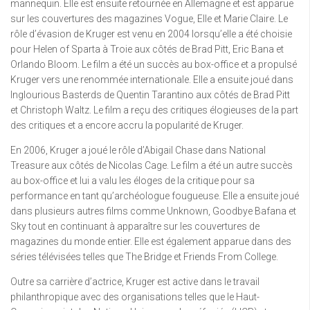
mannequin. Elle est ensuite retournée en Allemagne et est apparue
sur les couvertures des magazines Vogue, Elle et Marie Claire. Le
rôle d’évasion de Kruger est venu en 2004 lorsqu’elle a été choisie
pour Helen of Sparta à Troie aux côtés de Brad Pitt, Eric Bana et
Orlando Bloom. Le film a été un succès au box-office et a propulsé
Kruger vers une renommée internationale. Elle a ensuite joué dans
Inglourious Basterds de Quentin Tarantino aux côtés de Brad Pitt
et Christoph Waltz. Le film a reçu des critiques élogieuses de la part
des critiques et a encore accru la popularité de Kruger.
En 2006, Kruger a joué le rôle d’Abigail Chase dans National
Treasure aux côtés de Nicolas Cage. Le film a été un autre succès
au box-office et lui a valu les éloges de la critique pour sa
performance en tant qu’archéologue fougueuse. Elle a ensuite joué
dans plusieurs autres films comme Unknown, Goodbye Bafana et
Sky tout en continuant à apparaître sur les couvertures de
magazines du monde entier. Elle est également apparue dans des
séries télévisées telles que The Bridge et Friends From College.
Outre sa carrière d’actrice, Kruger est active dans le travail
philanthropique avec des organisations telles que le Haut-