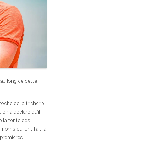
 au long de cette
oche de la tricherie.
ien a déclaré qu’il
e la tente des
s noms qui ont fait la
s premières