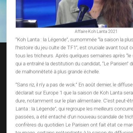
Affaire Koh Lanta 2021
“Koh Lanta : la Légende”, surnommée “la saison la plu
l’histoire du jeu culte de TF1”, est cruciale avant tou
tous les tricheurs. Après quelques semaines après “le 
qui a entraîné la destitution du candidat, “Le Parisien”
de malhonnêteté à plus grande échelle.
“Sans riz, il n’y a pas de wok.” En août dernier, le diffu
déclarait sur Europe 1 que la saison de Koh Lanta se
dure, notamment sur le plan alimentaire. C’est peut-êt
Lanta : la Légende”, qui regroupe les meilleurs concur
passées, a été entaché d’un nouveau scandale de trich
confrères du quotidien Le Parisien ont fait état ce mar
tournage, certains prétendants à la saison de diffusi