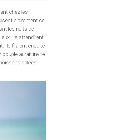
ient chez les
erdisent clairement ce
nt les nuits de
eux. Ils attendirent
. Ils filaient ensuite
n couple aurait invité
boissons salées,