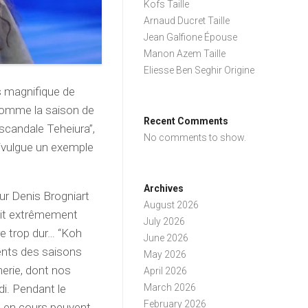
Kofs Taille
Arnaud Ducret Taille
Jean Galfione Épouse
Manon Azem Taille
Eliesse Ben Seghir Origine
s magnifique de
t comme la saison de
Recent Comments
scandale Teheiura”,
No comments to show.
 divulgue un exemple
Archives
seur Denis Brogniart
August 2026
rait extrêmement
July 2026
re trop dur… “Koh
June 2026
rents des saisons
May 2026
erie, dont nos
April 2026
di. Pendant le
March 2026
February 2026
on en cours peuvent