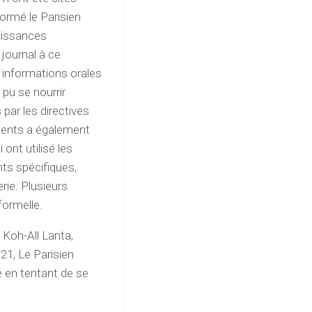
ormé le Parisien
naissances
 journal à ce
 informations orales
 pu se nourrir
par les directives
ements a également
 ont utilisé les
ts spécifiques,
rie. Plusieurs
formelle.
 Koh-All Lanta,
21, Le Parisien
é en tentant de se