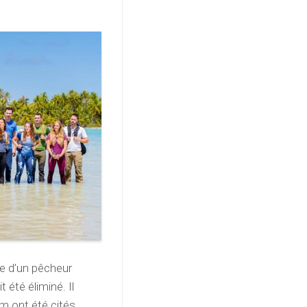
re d’un pêcheur
 été éliminé. Il
am ont été cités