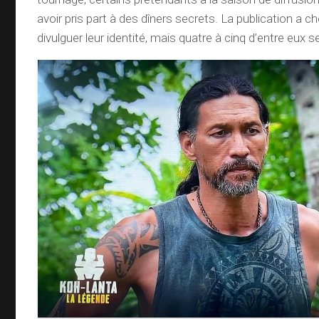
avoir pris part à des dîners secrets. La publication a c
divulguer leur identité, mais quatre à cinq d’entre eux s