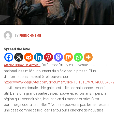
BY
FRENCHMEME
Spread the love
:
L’affaire de Bruay est devenue un scandale
Affaire Bruay En Artois
national, assimilé au tournant du siècle par la presse. Plus
d’informations peuvent être trouvées sur
https://www.degruyter.com/document/doi/10.1515/9781400834372
La ville septentrionale d’Hergnies est le lieu de naissance d’André
Stil. Dans une grande partie de ses nouvelles et romans, il peint la
région qu’il connaît bien, le quotidien du monde ouvrier. C’est
comme ça que tu t’appelles ? Nous ne pouvons pas le mettre dans
une case comme celle-ci car il a toujours cherché de nouvelles