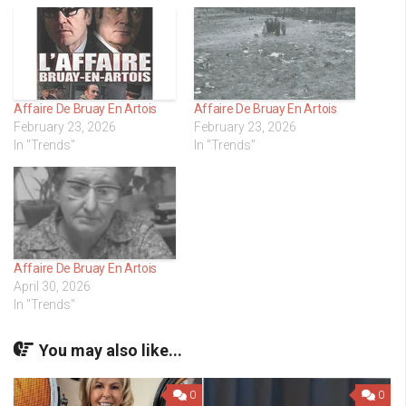
Affaire De Bruay En Artois
Affaire De Bruay En Artois
February 23, 2026
February 23, 2026
In "Trends"
In "Trends"
Affaire De Bruay En Artois
April 30, 2026
In "Trends"
You may also like...
0
0