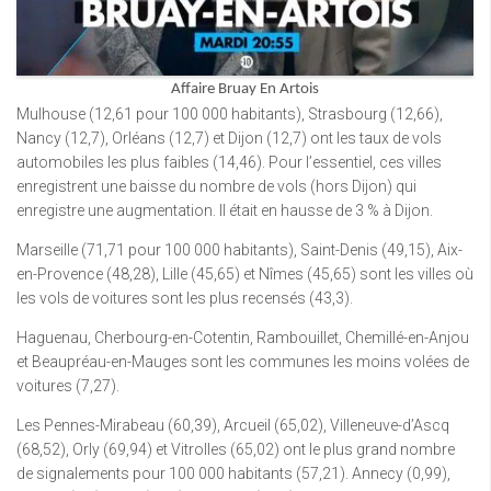
Affaire Bruay En Artois
Mulhouse (12,61 pour 100 000 habitants), Strasbourg (12,66),
Nancy (12,7), Orléans (12,7) et Dijon (12,7) ont les taux de vols
automobiles les plus faibles (14,46). Pour l’essentiel, ces villes
enregistrent une baisse du nombre de vols (hors Dijon) qui
enregistre une augmentation. Il était en hausse de 3 % à Dijon.
Marseille (71,71 pour 100 000 habitants), Saint-Denis (49,15), Aix-
en-Provence (48,28), Lille (45,65) et Nîmes (45,65) sont les villes où
les vols de voitures sont les plus recensés (43,3).
Haguenau, Cherbourg-en-Cotentin, Rambouillet, Chemillé-en-Anjou
et Beaupréau-en-Mauges sont les communes les moins volées de
voitures (7,27).
Les Pennes-Mirabeau (60,39), Arcueil (65,02), Villeneuve-d’Ascq
(68,52), Orly (69,94) et Vitrolles (65,02) ont le plus grand nombre
de signalements pour 100 000 habitants (57,21). Annecy (0,99),