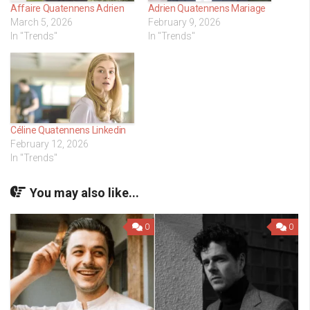
Affaire Quatennens Adrien
Adrien Quatennens Mariage
March 5, 2026
February 9, 2026
In "Trends"
In "Trends"
Céline Quatennens Linkedin
February 12, 2026
In "Trends"
You may also like...
0
0