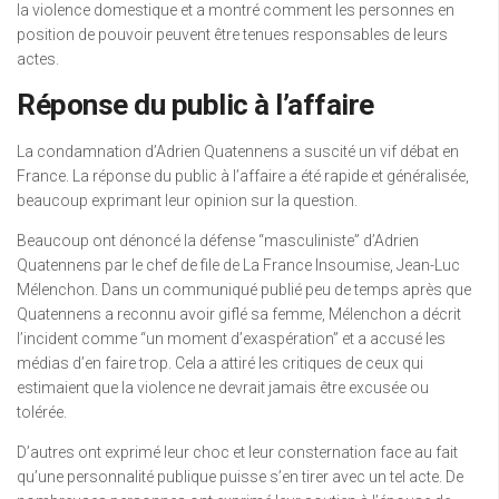
la violence domestique et a montré comment les personnes en
position de pouvoir peuvent être tenues responsables de leurs
actes.
Réponse du public à l’affaire
La condamnation d’Adrien Quatennens a suscité un vif débat en
France. La réponse du public à l’affaire a été rapide et généralisée,
beaucoup exprimant leur opinion sur la question.
Beaucoup ont dénoncé la défense “masculiniste” d’Adrien
Quatennens par le chef de file de La France Insoumise, Jean-Luc
Mélenchon. Dans un communiqué publié peu de temps après que
Quatennens a reconnu avoir giflé sa femme, Mélenchon a décrit
l’incident comme “un moment d’exaspération” et a accusé les
médias d’en faire trop. Cela a attiré les critiques de ceux qui
estimaient que la violence ne devrait jamais être excusée ou
tolérée.
D’autres ont exprimé leur choc et leur consternation face au fait
qu’une personnalité publique puisse s’en tirer avec un tel acte. De