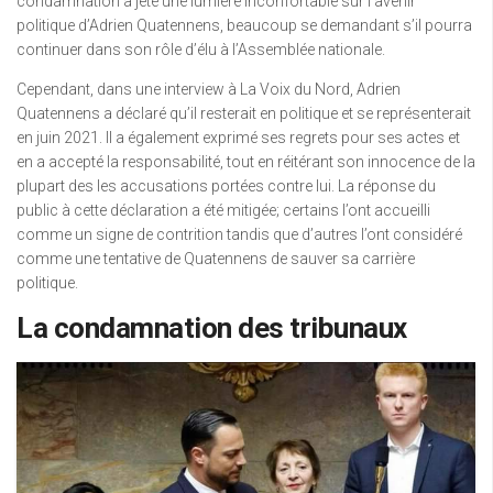
condamnation a jeté une lumière inconfortable sur l’avenir
politique d’Adrien Quatennens, beaucoup se demandant s’il pourra
continuer dans son rôle d’élu à l’Assemblée nationale.
Cependant, dans une interview à La Voix du Nord, Adrien
Quatennens a déclaré qu’il resterait en politique et se représenterait
en juin 2021. Il a également exprimé ses regrets pour ses actes et
en a accepté la responsabilité, tout en réitérant son innocence de la
plupart des les accusations portées contre lui. La réponse du
public à cette déclaration a été mitigée; certains l’ont accueilli
comme un signe de contrition tandis que d’autres l’ont considéré
comme une tentative de Quatennens de sauver sa carrière
politique.
La condamnation des tribunaux